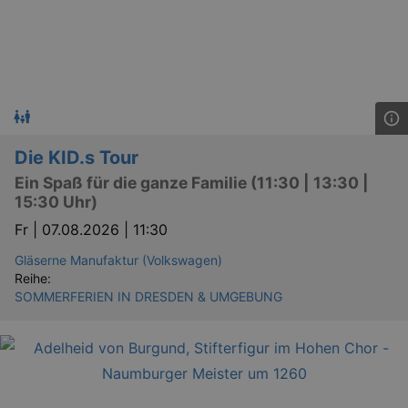
Läuft
Name
Provider / Domain
Besch
ab
CookieScriptConsent
29
This c
CookieScript
days
used 
.kulturkalender-
7
Cooki
dresden.de
hours
Script
servic
reme
visito
conse
Die KID.s Tour
prefer
It is 
Ein Spaß für die ganze Familie (11:30 | 13:30 |
for Co
Script
15:30 Uhr)
cooki
banne
Fr |
07.08.2026 | 11:30
work
proper
Gläserne Manufaktur (Volkswagen)
XSRF-TOKEN
www.kulturkalender-
2
This c
Reihe:
dresden.de
hours
writte
SOMMERFERIEN IN DRESDEN & UMGEBUNG
help w
securi
preve
Cross-
Reque
Forge
attack
XSRF-TOKEN
staging.kulturkalender-
2
This c