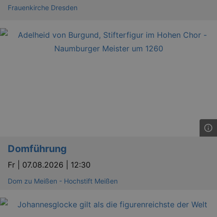
Frauenkirche Dresden
bm_sz
4 h
The Rocket Science
Group LLC
.eventim.de
axd
www.eventim.de
mo
axd
.theadex.com
mo
IDE
1 
Google LLC
.doubleclick.net
Domführung
Fr |
07.08.2026 | 12:30
Dom zu Meißen - Hochstift Meißen
_abck
1 
Akamai Technologies