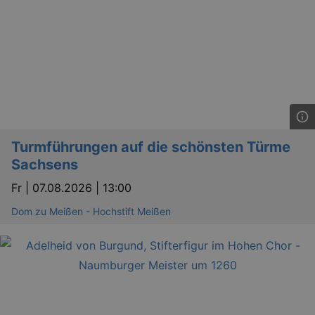
.eventim.de
tis
www.eventim.de
mo
tis
.theadex.com
mo
RXSESSID
.kulturkalender-
dresden.reservix.de
min
OptanonConsent
1 
OneTrust LLC
.reservix.de
Turmführungen auf die schönsten Türme
Sachsens
Fr |
07.08.2026 | 13:00
Dom zu Meißen - Hochstift Meißen