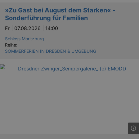
_gid
1 
Google LLC
.kulturkalender-
»Zu Gast bei August dem Starken« -
dresden.reservix.de
Sonderführung für Familien
Fr |
07.08.2026 | 14:00
Schloss Moritzburg
Reihe:
SOMMERFERIEN IN DRESDEN & UMGEBUNG
_gat_UA-12823294-20
.kulturkalender-
dresden.reservix.de
mi