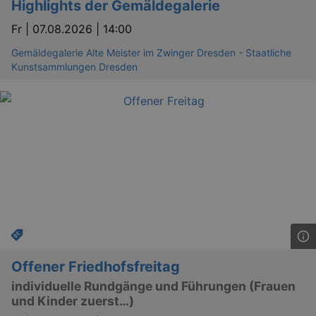
Highlights der Gemäldegalerie
Fr |
07.08.2026 | 14:00
Gemäldegalerie Alte Meister im Zwinger Dresden - Staatliche
Kunstsammlungen Dresden
GPS
Google LLC
min
.youtube.com
VISITOR_INFO1_LIVE
Google LLC
mo
.youtube.com
Offener Friedhofsfreitag
individuelle Rundgänge und Führungen (Frauen
und Kinder zuerst…)