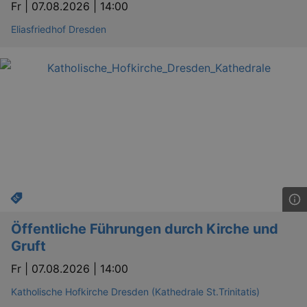
Fr |
07.08.2026 | 14:00
Eliasfriedhof Dresden
YSC
Ses
Google LLC
.youtube.com
kulturkalender_dresden_session
staging.kulturkalender-
2 h
dresden.de
mobile
.kulturkalender-
1 
dresden.de
PHPSESSID
4 
PHP.net
staging.kulturkalender-
mo
dresden.de
Öffentliche Führungen durch Kirche und
Gruft
Fr |
07.08.2026 | 14:00
Katholische Hofkirche Dresden (Kathedrale St.Trinitatis)