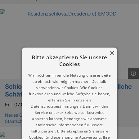
×
Bitte akzeptieren Sie unsere
Cookies
Wir möchten Ihnen die Nutzung unserer Seite
so einfach wie möglich machen. Deshalb
Schlossrundgang „Kurfürstlich-Königliche
verwenden wir Cookies. Wie Cookies
Schätze, Feste und Gemächer“
funktionieren und welche Aufgabe sie haben,
erfahren Sie in unseren
Fr |
07.08.2026 | 11:00
Datenschutzbestimmungen. Damit wir den
Service unserer Seite weiter kostenlos
Neues Grünes Gewölbe im Residenzschloß Dresden -
anbieten können, benötigen wir anonyme
Staatliche Kunstsammlungen Dresden
statistische Informationen für unsere
Kulturpartner. Bitte akzeptieren Sie unsere
Cookies für diese anonyme Auswertung. Ihre