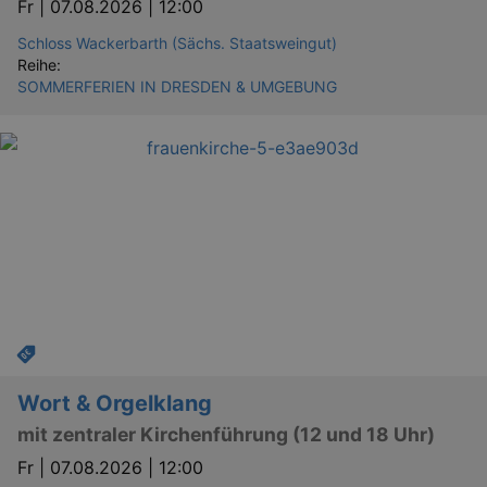
Fr |
07.08.2026 | 12:00
_gid
1 
Google LLC
.kulturkalender-
Schloss Wackerbarth (Sächs. Staatsweingut)
dresden.de
Reihe:
SOMMERFERIEN IN DRESDEN & UMGEBUNG
_gat
Google LLC
mi
.kulturkalender-
dresden.de
Wort & Orgelklang
mit zentraler Kirchenführung (12 und 18 Uhr)
Fr |
07.08.2026 | 12:00