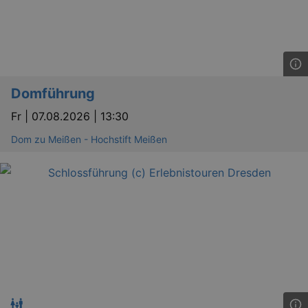
Domführung
Fr |
07.08.2026 | 13:30
Dom zu Meißen - Hochstift Meißen
_ga
2 
Google LLC
.kulturkalender-
dresden.reservix.de