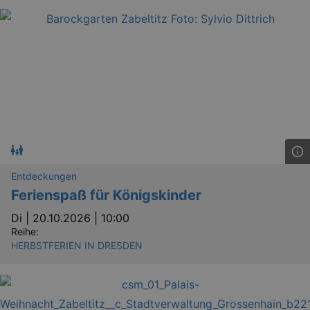
_gid
1 
Google LLC
.kulturkalender-
dresden.de
Entdeckungen
Ferienspaß für Königskinder
Di |
20.10.2026 | 10:00
Reihe:
HERBSTFERIEN IN DRESDEN