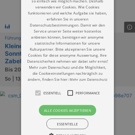
so einfach wie möglich machen. Deshalb
verwenden wir Cookies. Wie Cookies
funktionieren und welche Aufgabe sie haben,
erfahren Sie in unseren
Datenschutzbestimmungen. Damit wir den
Service unserer Seite weiter kostenlos
anbieten können, benötigen wir anonyme
Führungen
statistische Informationen für unsere
Kleine Auszeit: Öffentliche
Kulturpartner. Bitte akzeptieren Sie unsere
Sonntagsführung im Barockgarten
Cookies für diese anonyme Auswertung. Ihre
Zabeltitz
Datensicherheit nehmen wir dabei sehr ernst!
Mehr zum Datenschutz und die Möglichkeit,
Bis 20. September an jedem Sonntag
die Cookieeinstellungen nachträglich zu
So |
13.09.2026 | 14:00
ändern, finden Sie hier:
Mehr zum Datenschutz
ESSENTIELL
PERFORMANCE
ALLE COOKIES AKZEPTIEREN
ESSENTIELLE