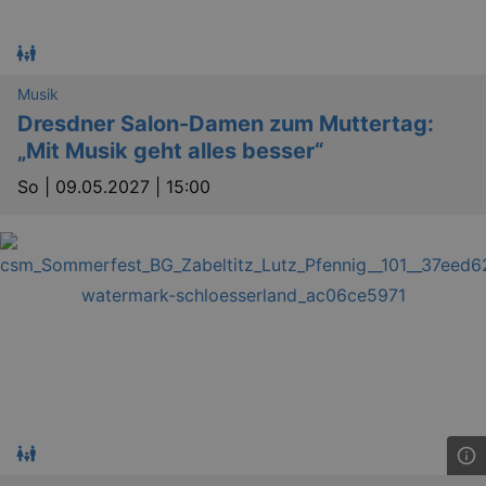
.doubleclick.net
Musik
Dresdner Salon-Damen zum Muttertag:
„Mit Musik geht alles besser“
So |
09.05.2027 | 15:00
_abck
1 
Akamai Technologies
.eventim.de
tis
www.eventim.de
mo
tis
.theadex.com
mo
RXSESSID
.kulturkalender-
dresden.reservix.de
min
OptanonConsent
1 
OneTrust LLC
.reservix.de