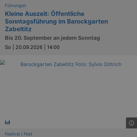
work
proper
Führungen
Kleine Auszeit: Öffentliche
XSRF-TOKEN
www.kulturkalender-
2
This c
dresden.de
hours
writte
Sonntagsführung im Barockgarten
help w
securi
Zabeltitz
preve
Cross-
Bis 20. September an jedem Sonntag
Reque
Forge
So |
20.09.2026 | 14:00
attack
XSRF-TOKEN
staging.kulturkalender-
2
This c
dresden.de
hours
writte
help w
securi
preve
Cross-
Reque
Forge
attack
Festival / Fest