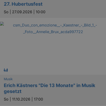
Lä
27. Hubertusfest
Name
Provider / Domain
So |
27.09.2026 | 10:00
kulturkalender_dresden_session
www.kulturkalender-
2 h
dresden.de
_ga
2 
Google LLC
.kulturkalender-
dresden.de
Musik
Erich Kästners "Die 13 Monate" in Musik
gesetzt
So |
11.10.2026 | 17:00