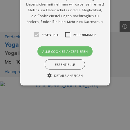
Datensicherheit nehmen wir dabei sehr ernst!
Mehr zum Datenschutz und die Möglichkeit,
die Cookieeinstellungen nachträglich zu
ändern, finden Sie hier:
Mehr zum Datenschutz
ESSENTIELL
PERFORMANCE
Entdeckungen
Yoga | Lizz
ALLE COOKIES AKZEPTIEREN
Yoga im Alaunpark
Mo |
10.08.2026 | 08:00
ESSENTIELLE
Alaunpark
DETAILS ANZEIGEN
Essentiell
Performance
Essentielle Cookies werden für die
grundlegenden Funktionen unserer Webseite
gebraucht. Zum Beispiel für das Login in Ihren
account. Ohne diese Cookies funktioniert
unsere Webseite nicht.