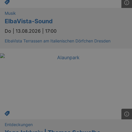
_gid
1 
Google LLC
.kulturkalender-
dresden.reservix.de
Musik
ElbaVista-Sound
Do |
13.08.2026 | 17:00
ElbaVista Terrassen am Italienischen Dörfchen Dresden
_gat_UA-12823294-20
.kulturkalender-
dresden.reservix.de
mi
Entdeckungen