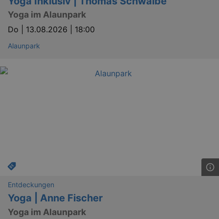
Yoga Inklusiv | Thomas Schwalbe
Yoga im Alaunpark
Do |
13.08.2026 | 18:00
Alaunpark
GPS
Google LLC
min
.youtube.com
VISITOR_INFO1_LIVE
Google LLC
mo
.youtube.com
Entdeckungen
Yoga | Anne Fischer
Yoga im Alaunpark