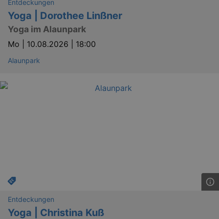
Entdeckungen
dresden.de
hours
writte
help w
Yoga | Dorothee Linßner
securi
preve
Yoga im Alaunpark
Cross-
Reque
Mo |
10.08.2026 | 18:00
Forge
attack
Alaunpark
Lä
Name
Provider / Domain
kulturkalender_dresden_session
www.kulturkalender-
2 h
dresden.de
_ga
2 
Google LLC
.kulturkalender-
dresden.de
Entdeckungen
Yoga | Christina Kuß