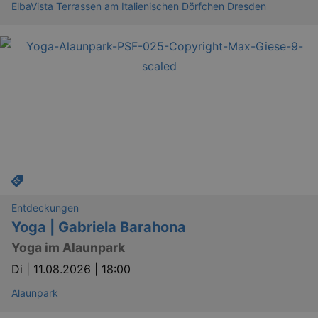
ElbaVista Terrassen am Italienischen Dörfchen Dresden
_gid
1 
Google LLC
.kulturkalender-
dresden.de
Entdeckungen
_gat
Google LLC
mi
.kulturkalender-
Yoga | Gabriela Barahona
dresden.de
Yoga im Alaunpark
Di |
11.08.2026 | 18:00
Alaunpark