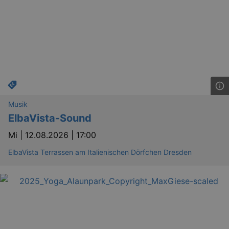
.eventim.de
tis
www.eventim.de
mo
tis
.theadex.com
mo
RXSESSID
.kulturkalender-
dresden.reservix.de
min
OptanonConsent
1 
OneTrust LLC
.reservix.de
Musik
ElbaVista-Sound
Mi |
12.08.2026 | 17:00
ElbaVista Terrassen am Italienischen Dörfchen Dresden