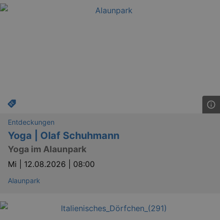
bm_sz
4 h
The Rocket Science
Group LLC
.eventim.de
axd
www.eventim.de
mo
axd
.theadex.com
mo
Entdeckungen
IDE
1 
Google LLC
.doubleclick.net
Yoga | Olaf Schuhmann
Yoga im Alaunpark
Mi |
12.08.2026 | 08:00
Alaunpark
_abck
1 
Akamai Technologies