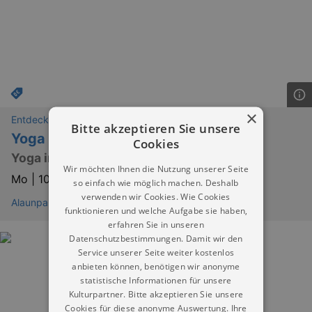
×
Entdeckungen
Bitte akzeptieren Sie unsere
Yoga | Lisa Seifert
Cookies
Yoga im Alaunpark
Wir möchten Ihnen die Nutzung unserer Seite
Mo |
10.08.2026 | 08:00
so einfach wie möglich machen. Deshalb
verwenden wir Cookies. Wie Cookies
Alaunpark
funktionieren und welche Aufgabe sie haben,
erfahren Sie in unseren
Datenschutzbestimmungen. Damit wir den
Service unserer Seite weiter kostenlos
anbieten können, benötigen wir anonyme
statistische Informationen für unsere
Kulturpartner. Bitte akzeptieren Sie unsere
Cookies für diese anonyme Auswertung. Ihre