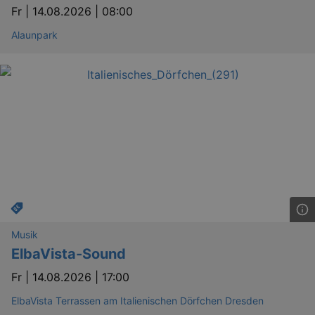
Fr |
14.08.2026 | 08:00
Alaunpark
YSC
Ses
Google LLC
.youtube.com
kulturkalender_dresden_session
staging.kulturkalender-
2 h
dresden.de
mobile
.kulturkalender-
1 
dresden.de
PHPSESSID
4 
PHP.net
staging.kulturkalender-
mo
dresden.de
Musik
ElbaVista-Sound
Fr |
14.08.2026 | 17:00
ElbaVista Terrassen am Italienischen Dörfchen Dresden