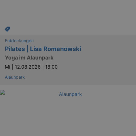
Entdeckungen
Pilates | Lisa Romanowski
Yoga im Alaunpark
Mi |
12.08.2026 | 18:00
Alaunpark
_ga
2 
Google LLC
.kulturkalender-
dresden.reservix.de