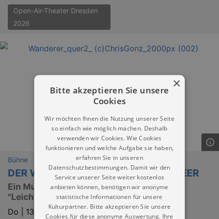
Open-Air-Theater Dresden
2026
×
Bitte akzeptieren Sie unsere
Cookies
Wir möchten Ihnen die Nutzung unserer Seite
so einfach wie möglich machen. Deshalb
verwenden wir Cookies. Wie Cookies
funktionieren und welche Aufgabe sie haben,
erfahren Sie in unseren
Bühne
Datenschutzbestimmungen. Damit wir den
DER WANDERER ÜBER DEM NEBELMEER
Service unserer Seite weiter kostenlos
Ein Musical mit der Musik aus dem Album
anbieten können, benötigen wir anonyme
"Leichtes Gepäck" von Silbermond
statistische Informationen für unsere
Kulturpartner. Bitte akzeptieren Sie unsere
Do |
13.08.2026 | 19:30
Cookies für diese anonyme Auswertung. Ihre