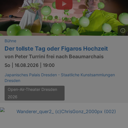
YSC
Ses
Google LLC
.youtube.com
Bühne
kulturkalender_dresden_session
staging.kulturkalender-
2 h
dresden.de
Der tollste Tag oder Figaros Hochzeit
mobile
.kulturkalender-
1 
von Peter Turrini frei nach Beaumarchais
dresden.de
So |
16.08.2026 | 19:00
PHPSESSID
4 
PHP.net
staging.kulturkalender-
Japanisches Palais Dresden - Staatliche Kunstsammlungen
mo
dresden.de
Dresden
Open-Air-Theater Dresden
2026