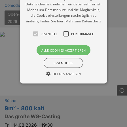
Datensicherheit nehmen wir dabei sehr ernst!
Comödie im Schloss - Elbschloss Übigau
Mehr zum Datenschutz und die Möglichkeit,
Open-Air-Theater Dresden
die Cookieeinstellungen nachträglich zu
ändern, finden Sie hier:
Mehr zum Datenschutz
2026
ESSENTIELL
PERFORMANCE
ALLE COOKIES AKZEPTIEREN
ESSENTIELLE
DETAILS ANZEIGEN
Essentiell
Performance
Bühne
Essentielle Cookies werden für die
9m² - 800 kalt
grundlegenden Funktionen unserer Webseite
gebraucht. Zum Beispiel für das Login in Ihren
Das große WG-Casting
account. Ohne diese Cookies funktioniert
unsere Webseite nicht.
Fr |
14.08.2026 | 19:30