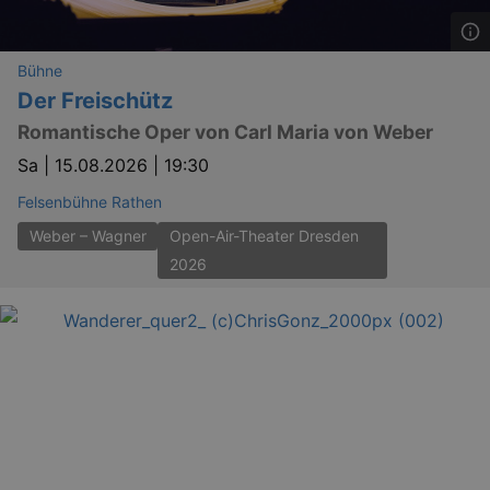
.eventim.de
tis
www.eventim.de
mo
Bühne
tis
.theadex.com
Der Freischütz
mo
Romantische Oper von Carl Maria von Weber
RXSESSID
.kulturkalender-
dresden.reservix.de
min
Sa |
15.08.2026 | 19:30
OptanonConsent
1 
OneTrust LLC
Felsenbühne Rathen
.reservix.de
Weber – Wagner
Open-Air-Theater Dresden
2026