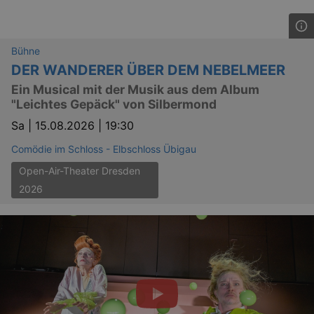
Bühne
DER WANDERER ÜBER DEM NEBELMEER
Ein Musical mit der Musik aus dem Album
"Leichtes Gepäck" von Silbermond
Sa |
15.08.2026 | 19:30
Comödie im Schloss - Elbschloss Übigau
Open-Air-Theater Dresden
2026
_ga
2 
Google LLC
.kulturkalender-
dresden.reservix.de