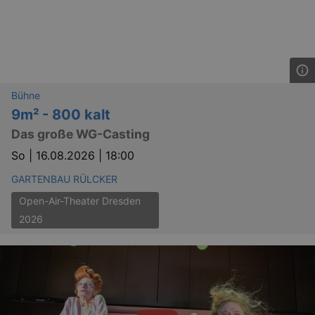
Bühne
9m² - 800 kalt
Das große WG-Casting
GPS
Google LLC
So |
16.08.2026 | 18:00
min
.youtube.com
GARTENBAU RÜLCKER
VISITOR_INFO1_LIVE
Google LLC
mo
.youtube.com
Open-Air-Theater Dresden
2026