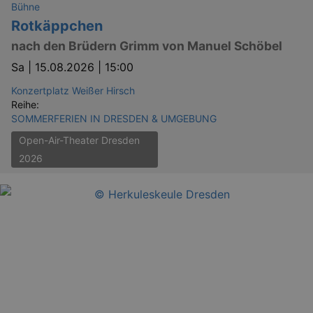
Bühne
_gid
1 
Google LLC
.kulturkalender-
Rotkäppchen
dresden.de
nach den Brüdern Grimm von Manuel Schöbel
Sa |
15.08.2026 | 15:00
Konzertplatz Weißer Hirsch
Reihe:
SOMMERFERIEN IN DRESDEN & UMGEBUNG
Open-Air-Theater Dresden
2026
_gat
Google LLC
mi
.kulturkalender-
dresden.de