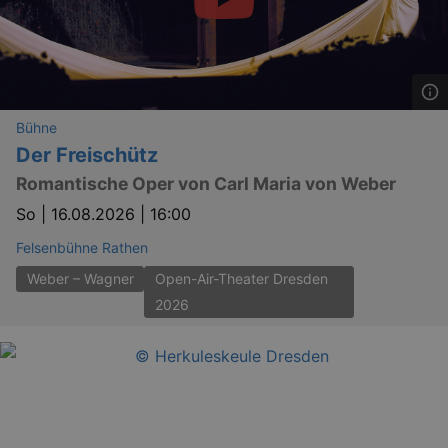
_gid
1 
Google LLC
.kulturkalender-
dresden.reservix.de
Bühne
Der Freischütz
Romantische Oper von Carl Maria von Weber
So |
16.08.2026 | 16:00
Felsenbühne Rathen
Weber – Wagner
Open-Air-Theater Dresden
_gat_UA-12823294-20
.kulturkalender-
dresden.reservix.de
mi
2026