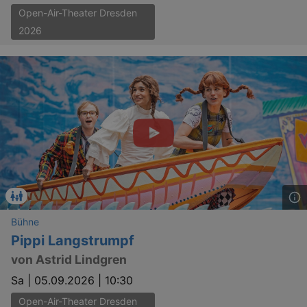
Open-Air-Theater Dresden
2026
_gid
1 
Google LLC
.kulturkalender-
dresden.de
Bühne
Pippi Langstrumpf
von Astrid Lindgren
Sa |
05.09.2026 | 10:30
Open-Air-Theater Dresden