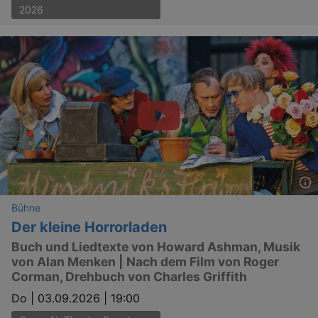
banne
2026
work
proper
XSRF-TOKEN
www.kulturkalender-
2
This c
dresden.de
hours
writte
help w
securi
preve
Cross-
Reque
Forge
attack
XSRF-TOKEN
staging.kulturkalender-
2
This c
dresden.de
hours
writte
help w
securi
preve
Cross-
Reque
Bühne
Forge
attack
Der kleine Horrorladen
Buch und Liedtexte von Howard Ashman, Musik
von Alan Menken | Nach dem Film von Roger
Corman, Drehbuch von Charles Griffith
Do |
03.09.2026 | 19:00