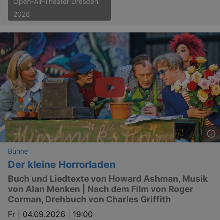
Open-Air-Theater Dresden
Lä
Name
Provider / Domain
2026
kulturkalender_dresden_session
www.kulturkalender-
2 h
dresden.de
_ga
2 
Google LLC
.kulturkalender-
dresden.de
Bühne
Der kleine Horrorladen
Buch und Liedtexte von Howard Ashman, Musik
von Alan Menken | Nach dem Film von Roger
Corman, Drehbuch von Charles Griffith
Fr |
04.09.2026 | 19:00