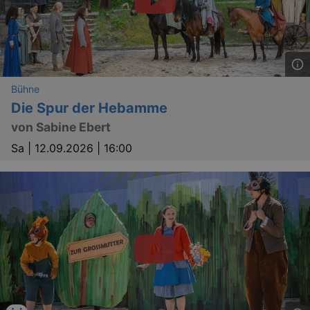
_gat_UA-12823294-20
.kulturkalender-
dresden.reservix.de
mi
Bühne
Die Spur der Hebamme
von Sabine Ebert
Sa |
12.09.2026 | 16:00
GPS
Google LLC
min
.youtube.com