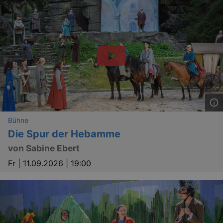
_ga
2 
Google LLC
.kulturkalender-
dresden.reservix.de
Bühne
Die Spur der Hebamme
von Sabine Ebert
Fr |
11.09.2026 | 19:00