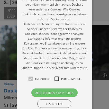
Sa |
29.08.2026 | 15:00
so einfach wie möglich machen. Deshalb
verwenden wir Cookies. Wie Cookies
Open-Air-Theater Dresden
funktionieren und welche Aufgabe sie haben,
2026
erfahren Sie in unseren
Datenschutzbestimmungen. Damit wir den
Service unserer Seite weiter kostenlos
anbieten können, benötigen wir anonyme
statistische Informationen für unsere
Kulturpartner. Bitte akzeptieren Sie unsere
Cookies für diese anonyme Auswertung. Ihre
Datensicherheit nehmen wir dabei sehr ernst!
Mehr zum Datenschutz und die Möglichkeit,
die Cookieeinstellungen nachträglich zu
ändern, finden Sie hier:
Mehr zum Datenschutz
ESSENTIELL
PERFORMANCE
Bühne
Das kalte Herz
ALLE COOKIES AKZEPTIEREN
Märchen von Wilhelm Hauff
ESSENTIELLE
Sa |
29.08.2026 | 19:00