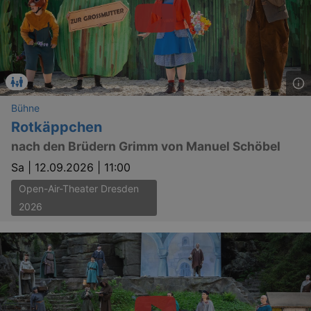
Bühne
Rotkäppchen
nach den Brüdern Grimm von Manuel Schöbel
_gid
1 
Google LLC
.kulturkalender-
dresden.reservix.de
Sa |
12.09.2026 | 11:00
Open-Air-Theater Dresden
2026