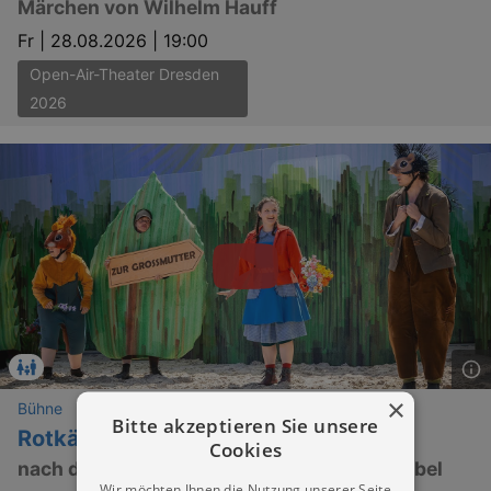
Märchen von Wilhelm Hauff
Fr |
28.08.2026 | 19:00
Open-Air-Theater Dresden
2026
×
Bühne
Bitte akzeptieren Sie unsere
Rotkäppchen
Cookies
nach den Brüdern Grimm von Manuel Schöbel
Wir möchten Ihnen die Nutzung unserer Seite