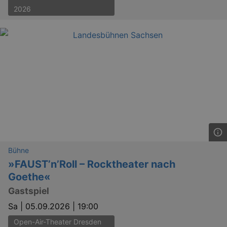
2026
_gat
Google LLC
mi
.kulturkalender-
dresden.de
Bühne
bm_sz
4 h
The Rocket Science
»FAUST’n’Roll – Rocktheater nach
Group LLC
.eventim.de
Goethe«
axd
www.eventim.de
Gastspiel
mo
Sa |
05.09.2026 | 19:00
axd
.theadex.com
mo
Open-Air-Theater Dresden