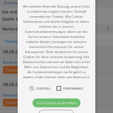
Boulevardtheater Dresden
Wir möchten Ihnen die Nutzung unserer Seite
so einfach wie möglich machen. Deshalb
Der erste Teil der Kultkomödie
verwenden wir Cookies. Wie Cookies
Quelle: Boulevardtheater
funktionieren und welche Aufgabe sie haben,
erfahren Sie in unseren
Weitere Informationen
Datenschutzbestimmungen. Damit wir den
Service unserer Seite weiter kostenlos
Termine
anbieten können, benötigen wir anonyme
statistische Informationen für unsere
08.08.2026 15:00
Kulturpartner. Bitte akzeptieren Sie unsere
Cookies für diese anonyme Auswertung. Ihre
Datensicherheit nehmen wir dabei sehr ernst!
Boulevardtheater Dresden
Mehr zum Datenschutz und die Möglichkeit,
Tickets
die Cookieeinstellungen nachträglich zu
ändern, finden Sie hier:
Mehr zum Datenschutz
08.08.2026 19:30
ESSENTIELL
PERFORMANCE
Boulevardtheater Dresden
Tickets
ALLE COOKIES AKZEPTIEREN