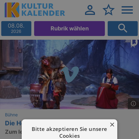
08.08.
Rubrik wählen
2026
Bühne
×
Die Hexe Baba Jaga – Teil 1
Bitte akzeptieren Sie unsere
Zum letzten Mal! – Die Hexe geht in Rente
Cookies