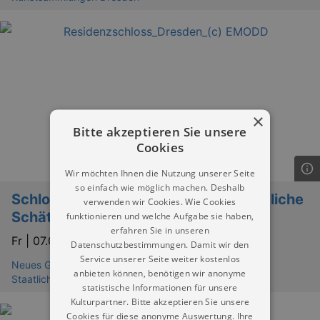
×
Bitte akzeptieren Sie unsere
Cookies
Wir möchten Ihnen die Nutzung unserer Seite
so einfach wie möglich machen. Deshalb
Schlossrundgang „Kurfürstlich-Königliche
verwenden wir Cookies. Wie Cookies
Schätze, Feste und Gemächer“
funktionieren und welche Aufgabe sie haben,
erfahren Sie in unseren
Fr |
07.08.2026 | 11:00
Datenschutzbestimmungen. Damit wir den
Service unserer Seite weiter kostenlos
Neues Grünes Gewölbe im Residenzschloß Dresden -
anbieten können, benötigen wir anonyme
Staatliche Kunstsammlungen Dresden
statistische Informationen für unsere
Kulturpartner. Bitte akzeptieren Sie unsere
Cookies für diese anonyme Auswertung. Ihre