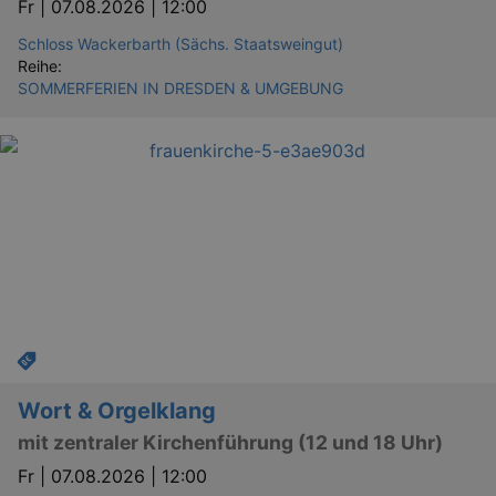
Fr |
07.08.2026 | 12:00
_gid
1 
Google LLC
.kulturkalender-
Schloss Wackerbarth (Sächs. Staatsweingut)
dresden.de
Reihe:
SOMMERFERIEN IN DRESDEN & UMGEBUNG
_gat
Google LLC
mi
.kulturkalender-
dresden.de
Wort & Orgelklang
mit zentraler Kirchenführung (12 und 18 Uhr)
Fr |
07.08.2026 | 12:00