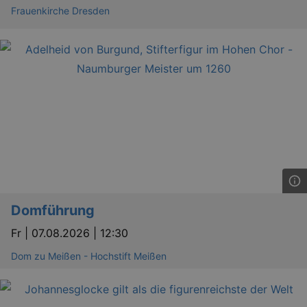
Frauenkirche Dresden
bm_sz
4 h
The Rocket Science
Group LLC
.eventim.de
axd
www.eventim.de
mo
axd
.theadex.com
mo
IDE
1 
Google LLC
.doubleclick.net
Domführung
Fr |
07.08.2026 | 12:30
Dom zu Meißen - Hochstift Meißen
_abck
1 
Akamai Technologies