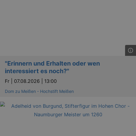
.eventim.de
tis
www.eventim.de
mo
tis
.theadex.com
mo
RXSESSID
.kulturkalender-
dresden.reservix.de
min
OptanonConsent
1 
OneTrust LLC
.reservix.de
"Erinnern und Erhalten oder wen
interessiert es noch?"
Fr |
07.08.2026 | 13:00
Dom zu Meißen - Hochstift Meißen