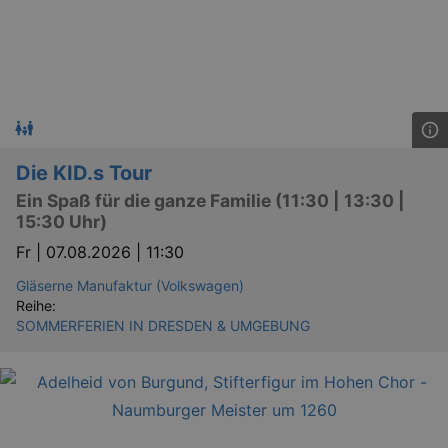
Läuft
Name
Provider / Domain
Besch
ab
CookieScriptConsent
29
This c
CookieScript
days
used 
.kulturkalender-
7
Cooki
dresden.de
hours
Script
servic
reme
visito
conse
Die KID.s Tour
prefer
It is 
Ein Spaß für die ganze Familie (11:30 | 13:30 |
for Co
Script
15:30 Uhr)
cooki
banne
Fr |
07.08.2026 | 11:30
work
proper
Gläserne Manufaktur (Volkswagen)
XSRF-TOKEN
www.kulturkalender-
2
This c
Reihe:
dresden.de
hours
writte
SOMMERFERIEN IN DRESDEN & UMGEBUNG
help w
securi
preve
Cross-
Reque
Forge
attack
XSRF-TOKEN
staging.kulturkalender-
2
This c