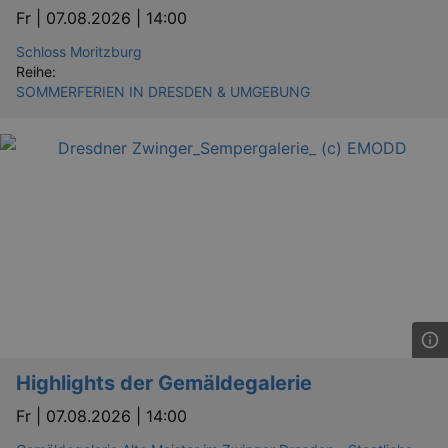
Fr |
07.08.2026 | 14:00
Schloss Moritzburg
Reihe:
SOMMERFERIEN IN DRESDEN & UMGEBUNG
GPS
Google LLC
min
.youtube.com
VISITOR_INFO1_LIVE
Google LLC
mo
.youtube.com
Highlights der Gemäldegalerie
Fr |
07.08.2026 | 14:00