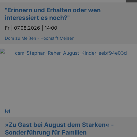
_gid
1 
Google LLC
.kulturkalender-
"Erinnern und Erhalten oder wen
dresden.reservix.de
interessiert es noch?"
Fr |
07.08.2026 | 14:00
Dom zu Meißen - Hochstift Meißen
_gat_UA-12823294-20
.kulturkalender-
dresden.reservix.de
mi
»Zu Gast bei August dem Starken« -
Sonderführung für Familien