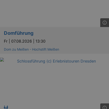
Domführung
Fr |
07.08.2026 | 13:30
Dom zu Meißen - Hochstift Meißen
_ga
2 
Google LLC
.kulturkalender-
dresden.reservix.de