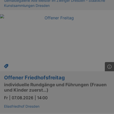
Gemäldegalerie Alte Meister im Zwinger Dresden - Staatliche
Kunstsammlungen Dresden
YSC
Ses
Google LLC
.youtube.com
kulturkalender_dresden_session
staging.kulturkalender-
2 h
dresden.de
mobile
.kulturkalender-
1 
dresden.de
PHPSESSID
4 
PHP.net
staging.kulturkalender-
mo
dresden.de
Offener Friedhofsfreitag
individuelle Rundgänge und Führungen (Frauen
und Kinder zuerst…)
Fr |
07.08.2026 | 14:00
Eliasfriedhof Dresden