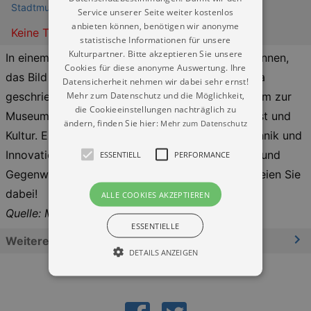
Stadtmuseum Dresden (Museum Dresden) - Landhaus
Service unserer Seite weiter kostenlos
anbieten können, benötigen wir anonyme
Keine Termine
statistische Informationen für unsere
Kulturpartner. Bitte akzeptieren Sie unsere
In einem Zug ... das Glas geleert, das Spiel gewonnen,
Cookies für diese anonyme Auswertung. Ihre
das Bild vollendet, den Bau errichtet und die Tora
Datensicherheit nehmen wir dabei sehr ernst!
Mehr zum Datenschutz und die Möglichkeit,
geschrieben. In einem Zug... vereint das Programm zur
die Cookieeinstellungen nachträglich zu
Museumsnacht im Landhaus die Vielfalt von Kunst und
ändern, finden Sie hier:
Mehr zum Datenschutz
Kultur. Es blickt auf Bewegung und Prozess, Technik und
Innovation, Handwerk und Tradition, Geschichte und
ESSENTIELL
PERFORMANCE
Gegenwart. Machen Sie den nächsten Zug und seien Sie
dabei!
ALLE COOKIES AKZEPTIEREN
Quelle: Museen der Stadt Dresden
ESSENTIELLE
Weitere Informationen
DETAILS ANZEIGEN
Essentiell
Performance