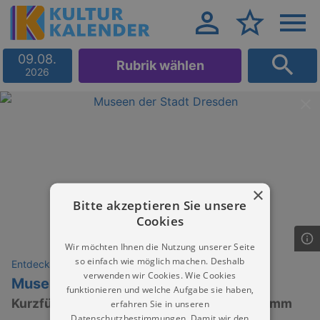
09.08.
Rubrik wählen
2026
×
Bitte akzeptieren Sie unsere
Cookies
Wir möchten Ihnen die Nutzung unserer Seite
so einfach wie möglich machen. Deshalb
Entdeckungen
verwenden wir Cookies. Wie Cookies
Museumsnacht im Landhaus
funktionieren und welche Aufgabe sie haben,
Kurzführungen, Livemusik, Familienprogramm
erfahren Sie in unseren
Datenschutzbestimmungen. Damit wir den