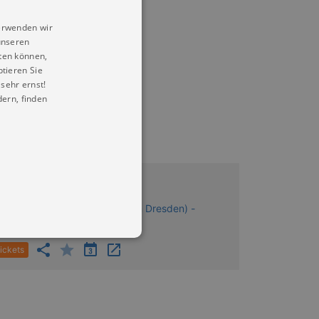
erwenden wir
unseren
ten können,
ptieren Sie
sehr ernst!
2 (Mo – Fr)
ern, finden
2.08.2026 09:00
tadtmuseum Dresden (Museum Dresden) -
andhaus
ickets
in Ihren account. Ohne diese