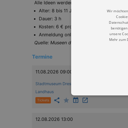
Alle Ideen werden abschließend in einer kle
Alter: 8 bis 11 Jahre
Wir möchten
Cookie
Dauer: 3 h
Datenschut
Kosten: 6 € pro Kind
benötigen 
unsere Coo
Anmeldung online oder beim Besucherser
Mehr zum D
Quelle: Museen der Stadt Dresden
Termine
11.08.2026 09:00
Stadtmuseum Dresden (Museum Dresden) -
Landhaus
Tickets
Essentielle Cookies werden für 
12.08.2026 13:00
Cookies funktioniert unsere Webs