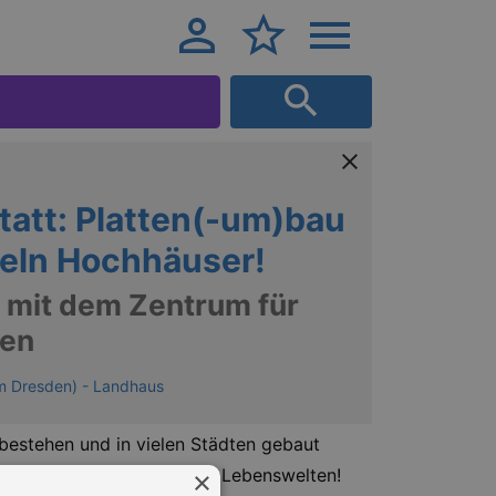
att: Platten(-um)bau
eln Hochhäuser!
 mit dem Zentrum für
sen
 Dresden) - Landhaus
bestehen und in vielen Städten gebaut
ie Umgebung in neue, gute Lebenswelten!
×