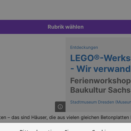
Rubrik wählen
Entdeckungen
LEGO®-Werkst
- Wir verwand
Ferienworkshop
Baukultur Sach
Stadtmuseum Dresden (Museum
n – das sind Häuser, die aus vielen gleichen Betonplatten 
Steinen und viel Fantasie einen solchen Plattenbau und d