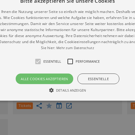
Bitte akzeptieren Sie unsere Cookies
inen Ausstellung gezeigt.
 Ihnen die Nutzung unserer Seite so einfach wie möglich machen. Deshalb v
s. Wie Cookies funktionieren und welche Aufgabe sie haben, erfahren Sie in 
zbestimmungen. Damit wir den Service unserer Seite weiter kostenlos anbie
wir anonyme statistische Informationen für unsere Kulturpartner. Bitte akze
kies für diese anonyme Auswertung. Ihre Datensicherheit nehmen wir dabei 
vice der Museen der Stadt Dresden unter +49 351 488 727
atenschutz und die Möglichkeit, die Cookieeinstellungen nachträglich zu änd
Sie hier:
Mehr zum Datenschutz
ESSENTIELL
PERFORMANCE
11.08.2026 13:00
1
ALLE COOKIES AKZEPTIEREN
ESSENTIELLE
Stadtmuseum Dresden (Museum Dresden) -
S
DETAILS ANZEIGEN
Landhaus
L
Tickets
T
Essentiell
Performance
die grundlegenden Funktionen unserer Webseite gebraucht. Zum Beispiel für das Login 
eite nicht.