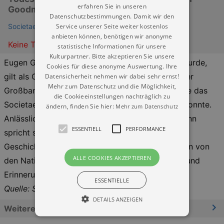
erfahren Sie in unseren
Goodman und Laura Herr
Datenschutzbestimmungen. Damit wir den
Service unserer Seite weiter kostenlos
Societaetstheater
anbieten können, benötigen wir anonyme
Keine Termine
statistische Informationen für unsere
Kulturpartner. Bitte akzeptieren Sie unsere
Eugen Gutmann, der 1840 in Dresden geboren wurde,
Cookies für diese anonyme Auswertung. Ihre
Datensicherheit nehmen wir dabei sehr ernst!
gilt als Gründer der Dresdner Bank, die er zu einer
Mehr zum Datenschutz und die Möglichkeit,
Großbank von Weltrang ausbaute, mit deren Hilfe das
die Cookieeinstellungen nachträglich zu
Societaetstheater 1999 wiedereröffnet werden konnte.
ändern, finden Sie hier:
Mehr zum Datenschutz
Anlässlich des 100. Todestags von Eugen Gutmann
ESSENTIELL
PERFORMANCE
spricht sein Urenkel, Simon Goodman, über die
Geschichte seiner Familie und die Suche nach den von
ALLE COOKIES AKZEPTIEREN
den Nationalsozialisten geraubten Kunstwerken und
Erinnerungsstücken.
ESSENTIELLE
Quelle: Societätstheater
DETAILS ANZEIGEN
Weitere Informationen