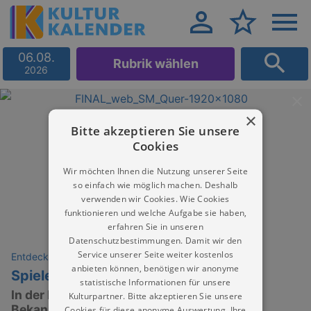
06.08.
Rubrik wählen
2026
×
Bitte akzeptieren Sie unsere
Cookies
Wir möchten Ihnen die Nutzung unserer Seite
so einfach wie möglich machen. Deshalb
verwenden wir Cookies. Wie Cookies
funktionieren und welche Aufgabe sie haben,
erfahren Sie in unseren
Datenschutzbestimmungen. Damit wir den
Service unserer Seite weiter kostenlos
Entdeckungen
anbieten können, benötigen wir anonyme
Spieleabend
statistische Informationen für unsere
In der Reihe: Nice to meet you! Neue
Kulturpartner. Bitte akzeptieren Sie unsere
Bekanntschaften im Museum
Cookies für diese anonyme Auswertung. Ihre