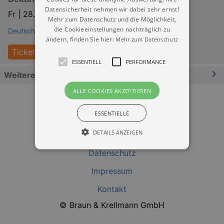
Datensicherheit nehmen wir dabei sehr ernst!
Fr |
28.08.2026 | 19:00
Mehr zum Datenschutz und die Möglichkeit,
die Cookieeinstellungen nachträglich zu
Deutsches Hygiene-Museum Dresden
ändern, finden Sie hier:
Mehr zum Datenschutz
Tickets
ESSENTIELL
PERFORMANCE
Weitere Informationen
ALLE COOKIES AKZEPTIEREN
ESSENTIELLE
DETAILS ANZEIGEN
Datenschutz
Impressum
Essentiell
Performance
Kontakt
Essentielle Cookies werden für die
grundlegenden Funktionen unserer Webseite
© Braun & Krellmann GmbH
gebraucht. Zum Beispiel für das Login in Ihren
account. Ohne diese Cookies funktioniert
unsere Webseite nicht.