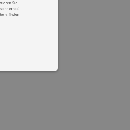
ptieren Sie
sehr ernst!
ern, finden
in Ihren account. Ohne diese
mber visitor cookie consent
 banner to work properly.