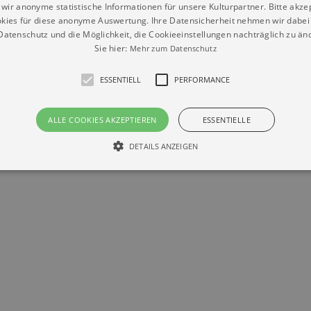
wir anonyme statistische Informationen für unsere Kulturpartner. Bitte akze
kies für diese anonyme Auswertung. Ihre Datensicherheit nehmen wir dabei 
atenschutz und die Möglichkeit, die Cookieeinstellungen nachträglich zu änd
Sie hier:
Mehr zum Datenschutz
ESSENTIELL
PERFORMANCE
Datenschutz
Impressum
Kontakt
© Braun & Krellmann GmbH
ALLE COOKIES AKZEPTIEREN
ESSENTIELLE
DETAILS ANZEIGEN
Essentiell
Performance
die grundlegenden Funktionen unserer Webseite gebraucht. Zum Beispiel für das Login 
eite nicht.
Läuft
er / Domain
Beschreibung
ab
29
This cookie is used by Cookie-Script.com service to reme
Script
days 7
preferences. It is necessary for Cookie-Script.com cookie
rkalender-
hours
n.de