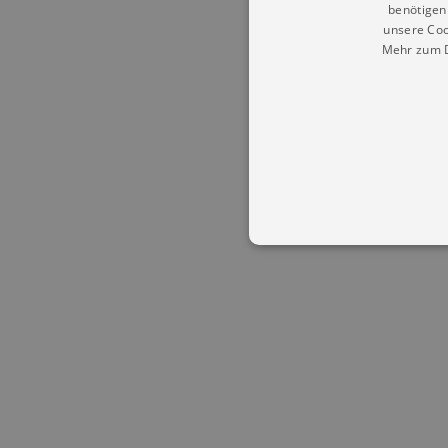
benötigen 
unsere Coo
Mehr zum D
Essentielle Cookies werden für 
Cookies funktioniert unsere Webs
Name
Provid
CookieScriptConsent
Cookie
.kultu
dresde