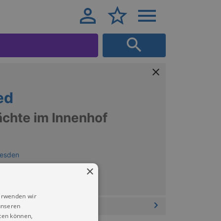
ed
ächte im Innenhof
resden
×
erwenden wir
unseren
ten können,