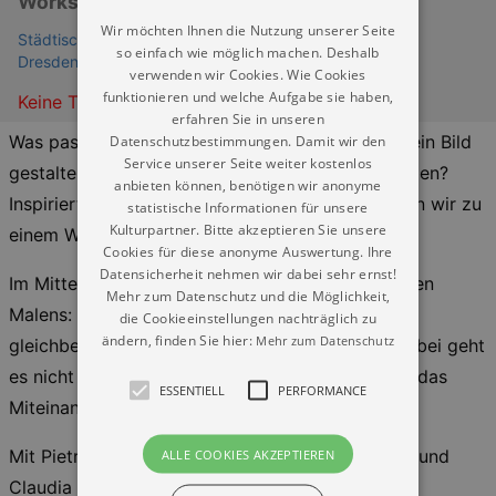
Workshop mit Pietro Sabatelli
Wir möchten Ihnen die Nutzung unserer Seite
Städtische Galerie Dresden - Kunstsammlung (Museum
so einfach wie möglich machen. Deshalb
Dresden)
verwenden wir Cookies. Wie Cookies
funktionieren und welche Aufgabe sie haben,
Keine Termine
erfahren Sie in unseren
Was passiert, wenn zwei Menschen gemeinsam ein Bild
Datenschutzbestimmungen. Damit wir den
Service unserer Seite weiter kostenlos
gestalten – ohne Worte, nur mit Farben und Formen?
anbieten können, benötigen wir anonyme
Inspiriert von der Ausstellung »Soft Power« laden wir zu
statistische Informationen für unsere
Kulturpartner. Bitte akzeptieren Sie unsere
einem Workshop der besonderen Art ein.
Cookies für diese anonyme Auswertung. Ihre
Datensicherheit nehmen wir dabei sehr ernst!
Im Mittelpunkt steht die Methode des dialogischen
Mehr zum Datenschutz und die Möglichkeit,
Malens: Zwei Personen arbeiten gleichzeitig und
die Cookieeinstellungen nachträglich zu
ändern, finden Sie hier:
Mehr zum Datenschutz
gleichberechtigt an einem gemeinsamen Bild. Dabei geht
es nicht um »richtig« oder »falsch«, sondern um das
ESSENTIELL
PERFORMANCE
Miteinander, das Reagieren, das Zulassen.
Mit Pietro Sabatelli, Künstler und Kunsttherapeut und
ALLE COOKIES AKZEPTIEREN
Claudia Meusel/ Franziska Schmidt