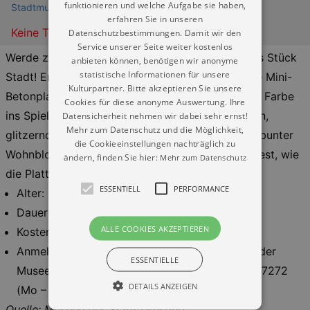
funktionieren und welche Aufgabe sie haben,
Stadtmuseum Dresden (Museum Dresden) - Landhaus
erfahren Sie in unseren
Keine Termine
Datenschutzbestimmungen. Damit wir den
Service unserer Seite weiter kostenlos
Werde zum Baumeister und gestalte dein eigenes Stück
anbieten können, benötigen wir anonyme
statistische Informationen für unsere
Stadt! Erschaffe aus flüssigem Gips deine eigene Mini-
Kulturpartner. Bitte akzeptieren Sie unsere
Betonplatte. Bevor der Gips fest wird, bringst du Farbe
Cookies für diese anonyme Auswertung. Ihre
ins Spiel! Verziere deine Platte mit bunten Steinen,
Datensicherheit nehmen wir dabei sehr ernst!
Mehr zum Datenschutz und die Möglichkeit,
glitzerndem Sand und Mosaik-Fliesen. Ob kunterbunter
die Cookieeinstellungen nachträglich zu
Wohnblock oder schickes Muster – du entscheidest, wie
ändern, finden Sie hier:
Mehr zum Datenschutz
die Platte der Zukunft aussieht.
ESSENTIELL
PERFORMANCE
Alter: 6 bis 13 Jahre
Dauer: 2 h
ALLE COOKIES AKZEPTIEREN
Kosten: 5 € pro Kind
Anmeldung online oder beim Besucherservice der
ESSENTIELLE
Museen der Stadt Dresden unter +49 351 488 7272
DETAILS ANZEIGEN
(Mo – Fr)
Quelle: Museen der Stadt Dresden