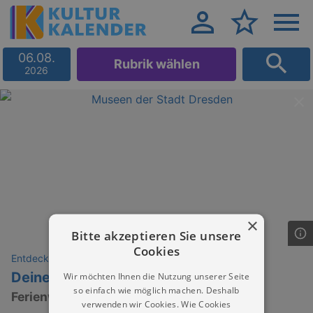
06.08.
Rubrik wählen
2026
×
Bitte akzeptieren Sie unsere
Cookies
Entdeckungen
Deine Platte aus Gips!
Wir möchten Ihnen die Nutzung unserer Seite
so einfach wie möglich machen. Deshalb
Ferienworkshop
verwenden wir Cookies. Wie Cookies