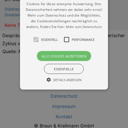
Cookies für diese anonyme Auswertung. Ihre
Städtische Galerie Dresden - Kunstsammlung (Museum
Datensicherheit nehmen wir dabei sehr ernst!
Dresden)
Mehr zum Datenschutz und die Möglichkeit,
die Cookieeinstellungen nachträglich zu
Keine Termine
ändern, finden Sie hier:
Mehr zum Datenschutz
Gespräch in der Ausstellung »sur-faces – Ein malerischer
ESSENTIELL
PERFORMANCE
Zyklus von Franziska Klotz«
Quelle: Museen der Stadt Dresden
ALLE COOKIES AKZEPTIEREN
ESSENTIELLE
DETAILS ANZEIGEN
Datenschutz
Essentiell
Performance
Impressum
Essentielle Cookies werden für die
Kontakt
grundlegenden Funktionen unserer Webseite
gebraucht. Zum Beispiel für das Login in Ihren
© Braun & Krellmann GmbH
account. Ohne diese Cookies funktioniert