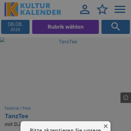
06.08.
Rubrik wählen
2026
Festival / Fest
TanzTee
×
mit DJ Bernd Ullrich
Bitte akzeptieren Sie unsere