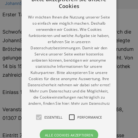
JohannStadthalle Dresden
Cookies
Erster TanzTee nach der Sommerpause!
Wir möchten Ihnen die Nutzung unserer Seite
so einfach wie möglich machen. Deshalb
verwenden wir Cookies. Wie Cookies
Schwofen Sie zur Musik von DJ Bernd Ullrich durch die
funktionieren und welche Aufgabe sie haben,
JohannStadthalle. Kaffee & Kuchen, Brezel und belegte
erfahren Sie in unseren
Datenschutzbestimmungen. Damit wir den
Brötchen gibt es zum kleinen Preis, damit einem rundum
Service unserer Seite weiter kostenlos
gelungenen Nachmittag nichts mehr im Wege steht. Von
anbieten können, benötigen wir anonyme
14 bis 15 Uhr können Sie auch gern in unsere Ludothek
statistische Informationen für unsere
Kulturpartner. Bitte akzeptieren Sie unsere
zahlreiche Brettspiele ausprobieren.
Cookies für diese anonyme Auswertung. Ihre
Datensicherheit nehmen wir dabei sehr ernst!
Mehr zum Datenschutz und die Möglichkeit,
Einlass 14 Uhr, Start 15 Uhr
die Cookieeinstellungen nachträglich zu
ändern, finden Sie hier:
Mehr zum Datenschutz
Veranstaltungsort: Johannstadthalle, Holbeinstr. 68,
ESSENTIELL
PERFORMANCE
01307 Dresden
Eintritt 7 Euro im Vorverkauf und an der Tageskasse
ALLE COOKIES AKZEPTIEREN