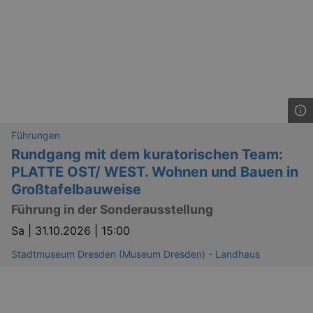
Führungen
Rundgang mit dem kuratorischen Team:
PLATTE OST/ WEST. Wohnen und Bauen in
Großtafelbauweise
Führung in der Sonderausstellung
Sa |
31.10.2026 | 15:00
_gid
1 
Google LLC
Stadtmuseum Dresden (Museum Dresden) - Landhaus
.kulturkalender-
dresden.de