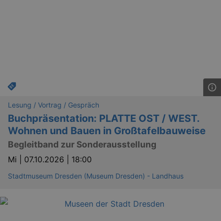
servic
reme
visito
conse
prefer
It is 
for Co
Script
cooki
banne
work
proper
XSRF-TOKEN
www.kulturkalender-
2
This c
dresden.de
hours
writte
Lesung / Vortrag / Gespräch
help w
securi
Buchpräsentation: PLATTE OST / WEST.
preve
Wohnen und Bauen in Großtafelbauweise
Cross-
Reque
Forge
Begleitband zur Sonderausstellung
attack
Mi |
07.10.2026 | 18:00
XSRF-TOKEN
staging.kulturkalender-
2
This c
dresden.de
hours
writte
Stadtmuseum Dresden (Museum Dresden) - Landhaus
help w
securi
preve
Cross-
Reque
Forge
attack