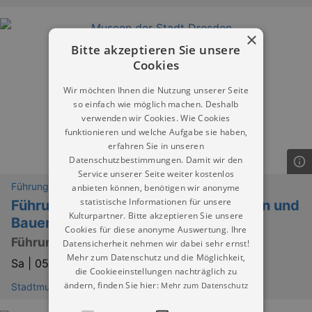
×
Bitte akzeptieren Sie unsere
Cookies
Wir möchten Ihnen die Nutzung unserer Seite
so einfach wie möglich machen. Deshalb
verwenden wir Cookies. Wie Cookies
funktionieren und welche Aufgabe sie haben,
erfahren Sie in unseren
Datenschutzbestimmungen. Damit wir den
Service unserer Seite weiter kostenlos
Führungen
anbieten können, benötigen wir anonyme
statistische Informationen für unsere
Führung: PLATTE OST/ WEST. Wohnen und
Kulturpartner. Bitte akzeptieren Sie unsere
Bauen in Großtafelbauweise
Cookies für diese anonyme Auswertung. Ihre
Führung in der Sonderausstellung
Datensicherheit nehmen wir dabei sehr ernst!
Mehr zum Datenschutz und die Möglichkeit,
Sa |
05.09.2026 | 11:00
die Cookieeinstellungen nachträglich zu
ändern, finden Sie hier:
Mehr zum Datenschutz
Stadtmuseum Dresden (Museum Dresden) - Landhaus