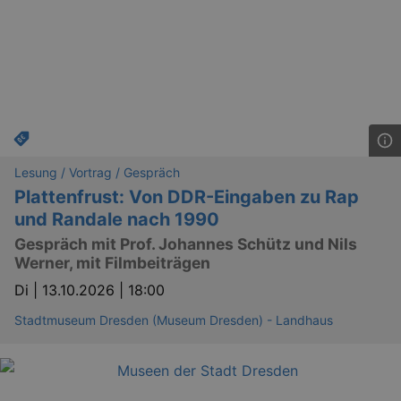
Lä
Name
Provider / Domain
Lesung / Vortrag / Gespräch
kulturkalender_dresden_session
www.kulturkalender-
2 h
dresden.de
Plattenfrust: Von DDR-Eingaben zu Rap
_ga
2 
Google LLC
und Randale nach 1990
.kulturkalender-
dresden.de
Gespräch mit Prof. Johannes Schütz und Nils
Werner, mit Filmbeiträgen
Di |
13.10.2026 | 18:00
Stadtmuseum Dresden (Museum Dresden) - Landhaus