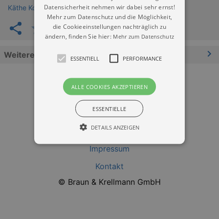
Datensicherheit nehmen wir dabei sehr ernst!
Käthe Kollwitz Haus Moritzburg
Mehr zum Datenschutz und die Möglichkeit,
die Cookieeinstellungen nachträglich zu
ändern, finden Sie hier:
Mehr zum Datenschutz
Weitere Informationen
ESSENTIELL
PERFORMANCE
ALLE COOKIES AKZEPTIEREN
ESSENTIELLE
DETAILS ANZEIGEN
Datenschutz
Impressum
Essentiell
Performance
Kontakt
© Braun & Krellmann GmbH
Essentielle Cookies werden für die
grundlegenden Funktionen unserer Webseite
gebraucht. Zum Beispiel für das Login in Ihren
account. Ohne diese Cookies funktioniert
unsere Webseite nicht.