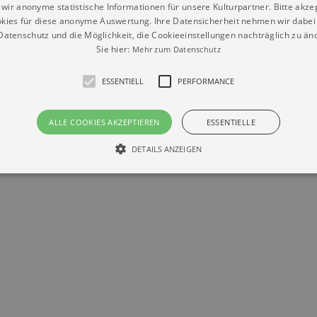
wir anonyme statistische Informationen für unsere Kulturpartner. Bitte akze
kies für diese anonyme Auswertung. Ihre Datensicherheit nehmen wir dabei 
atenschutz und die Möglichkeit, die Cookieeinstellungen nachträglich zu änd
Sie hier:
Mehr zum Datenschutz
ESSENTIELL
PERFORMANCE
ALLE COOKIES AKZEPTIEREN
ESSENTIELLE
Datenschutz
Impressum
Kontakt
© Braun & Krellmann GmbH
DETAILS ANZEIGEN
Essentiell
Performance
die grundlegenden Funktionen unserer Webseite gebraucht. Zum Beispiel für das Login 
eite nicht.
Läuft
er / Domain
Beschreibung
ab
29
This cookie is used by Cookie-Script.com service to reme
Script
days 7
preferences. It is necessary for Cookie-Script.com cookie
rkalender-
hours
n.de