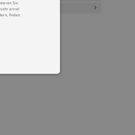
ptieren Sie
sehr ernst!
ern, finden
in Ihren account. Ohne diese
mber visitor cookie consent
 banner to work properly.