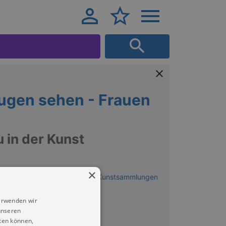
ugen sehen - Frauen
u in der Kunst
×
m Zwinger Dresden - Staatliche Kunstsammlungen
erwenden wir
unseren
ten können,