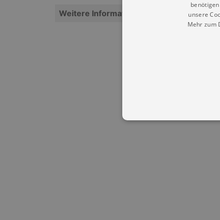
benötigen 
Weitere Informationen
unsere Coo
Mehr zum D
Essentielle Cookies werden für 
Cookies funktioniert unsere Webs
Name
Provid
CookieScriptConsent
Cookie
.kultu
dresde