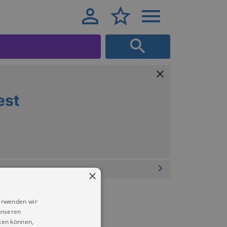
est
×
erwenden wir
unseren
ten können,