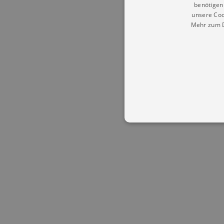
benötigen 
unsere Coo
Mehr zum D
Essentielle Cookies werden für 
Cookies funktioniert unsere Webs
Name
Provid
CookieScriptConsent
Cookie
.kultu
dresde