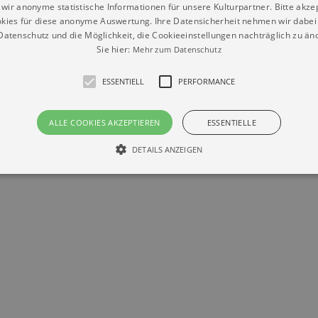
wir anonyme statistische Informationen für unsere Kulturpartner. Bitte akze
kies für diese anonyme Auswertung. Ihre Datensicherheit nehmen wir dabei 
Datenschutz
Impressum
Kontakt
atenschutz und die Möglichkeit, die Cookieeinstellungen nachträglich zu änd
© Braun & Krellmann GmbH
Sie hier:
Mehr zum Datenschutz
ESSENTIELL
PERFORMANCE
ALLE COOKIES AKZEPTIEREN
ESSENTIELLE
DETAILS ANZEIGEN
Essentiell
Performance
die grundlegenden Funktionen unserer Webseite gebraucht. Zum Beispiel für das Login 
eite nicht.
Läuft
er / Domain
Beschreibung
ab
29
This cookie is used by Cookie-Script.com service to reme
Script
days 7
preferences. It is necessary for Cookie-Script.com cookie
rkalender-
hours
n.de