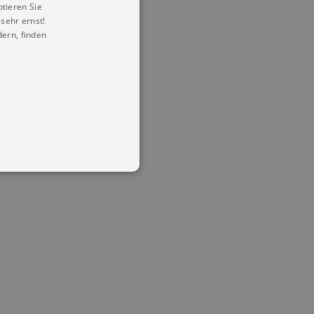
ptieren Sie
sehr ernst!
ern, finden
in Ihren account. Ohne diese
mber visitor cookie consent
 banner to work properly.