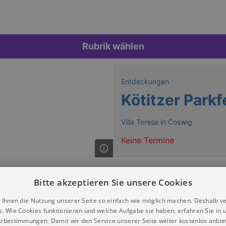
Rubrik wählen
Entdeckungen
Kötitzer Parkf
Villa Teresa in Coswig
Keine Termine
Bitte akzeptieren Sie unsere Cookies
 Ihnen die Nutzung unserer Seite so einfach wie möglich machen. Deshalb v
s. Wie Cookies funktionieren und welche Aufgabe sie haben, erfahren Sie in 
zbestimmungen. Damit wir den Service unserer Seite weiter kostenlos anbie