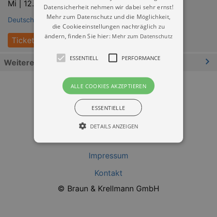
Mi |
12.08.2026 | 09:00
Datensicherheit nehmen wir dabei sehr ernst!
Mehr zum Datenschutz und die Möglichkeit,
Deutsches Hygiene-Museum Dresden
die Cookieeinstellungen nachträglich zu
ändern, finden Sie hier:
Mehr zum Datenschutz
Tickets
ESSENTIELL
PERFORMANCE
Weitere Informationen
ALLE COOKIES AKZEPTIEREN
ESSENTIELLE
DETAILS ANZEIGEN
Datenschutz
Impressum
Essentiell
Performance
Kontakt
Essentielle Cookies werden für die
© Braun & Krellmann GmbH
grundlegenden Funktionen unserer Webseite
gebraucht. Zum Beispiel für das Login in Ihren
account. Ohne diese Cookies funktioniert
unsere Webseite nicht.