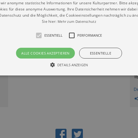
wir anonyme statistische Informationen für unsere Kulturpartner. Bitte akze
sächsische Schülerinnen und Schüler der 7. bis 12. Klasse
kies für diese anonyme Auswertung. Ihre Datensicherheit nehmen wir dabei 
 Gefahr einer Verzögerung der Schullaufbahn.
atenschutz und die Möglichkeit, die Cookieeinstellungen nachträglich zu änd
Sie hier:
Mehr zum Datenschutz
n die eigenen Fähigkeiten der Teilnehmer gefördert. Sie er
ESSENTIELL
PERFORMANCE
n Selbst- und Sozialkompetenz, aber auch in die Teamfähig
nterkultureller Zusammenhänge.
ALLE COOKIES AKZEPTIEREN
ESSENTIELLE
DETAILS ANZEIGEN
1
Essentiell
Performance
D
die grundlegenden Funktionen unserer Webseite gebraucht. Zum Beispiel für das Login 
eite nicht.
Läuft
er / Domain
Beschreibung
ab
29
This cookie is used by Cookie-Script.com service to reme
Script
days 7
preferences. It is necessary for Cookie-Script.com cookie
rkalender-
hours
n.de