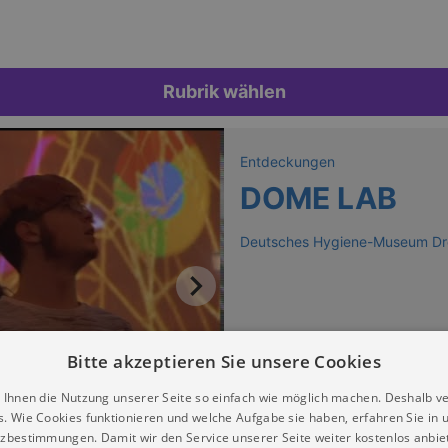
Rubrik wählen
Entdeckungen
DOME LAB
Deutsches Hygiene-Museum D
Bitte akzeptieren Sie unsere Cookies
 Ihnen die Nutzung unserer Seite so einfach wie möglich machen. Deshalb v
s. Wie Cookies funktionieren und welche Aufgabe sie haben, erfahren Sie in 
zbestimmungen. Damit wir den Service unserer Seite weiter kostenlos anbie