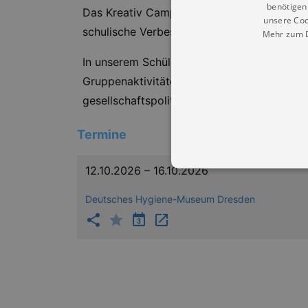
benötigen 
Das Kreativ Camp DOME LAB richtet sich an 
unsere Coo
schulische Verbesserung und verringert die
Mehr zum D
In unserem Schülercamp wird das Vertrauen i
Gruppenaktivitäten, in die Entwicklung vo
gesellschaftspolitischer, kultureller oder i
Termine
12.10.2026 – 16.10.2026
Deutsches Hygiene-Museum Dresden
Essentielle Cookies werden für 
Cookies funktioniert unsere Webs
Name
Provid
CookieScriptConsent
Cookie
.kultu
dresde