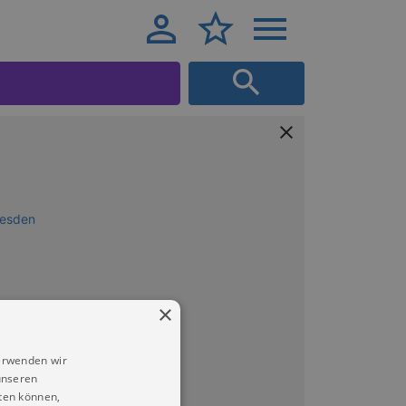
resden
×
erwenden wir
unseren
ten können,