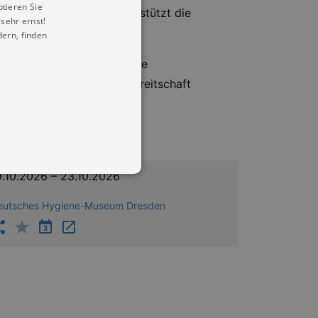
ptieren Sie
. Die Campteilnahme unterstützt die
sehr ernst!
ern, finden
halten einen Einblick in die
keit und Verantwortungsbereitschaft
9.10.2026 – 23.10.2026
eutsches Hygiene-Museum Dresden
in Ihren account. Ohne diese
mber visitor cookie consent
 banner to work properly.