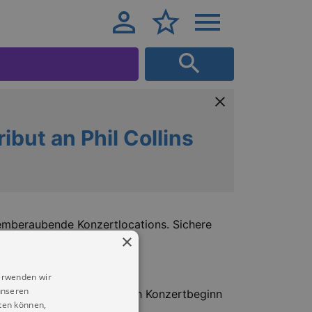
ribut an Phil Collins
temberaubende Konzertlocations. Sichere
×
erwenden wir
unseren
Ein verspäteter Einlass nach Konzertbeginn
ten können,