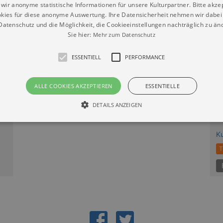
wir anonyme statistische Informationen für unsere Kulturpartner. Bitte akze
 Jahren. Zutritt unter 16 Jahren nur in Begleitung einer er
kies für diese anonyme Auswertung. Ihre Datensicherheit nehmen wir dabei 
atenschutz und die Möglichkeit, die Cookieeinstellungen nachträglich zu änd
Sie hier:
Mehr zum Datenschutz
lb der gebuchten Zone
ESSENTIELL
PERFORMANCE
ALLE COOKIES AKZEPTIEREN
ESSENTIELLE
DETAILS ANZEIGEN
1
Ku
Essentiell
Performance
T
die grundlegenden Funktionen unserer Webseite gebraucht. Zum Beispiel für das Login 
eite nicht.
Läuft
er / Domain
Beschreibung
ab
29
This cookie is used by Cookie-Script.com service to reme
Script
days 7
preferences. It is necessary for Cookie-Script.com cookie
rkalender-
hours
n.de