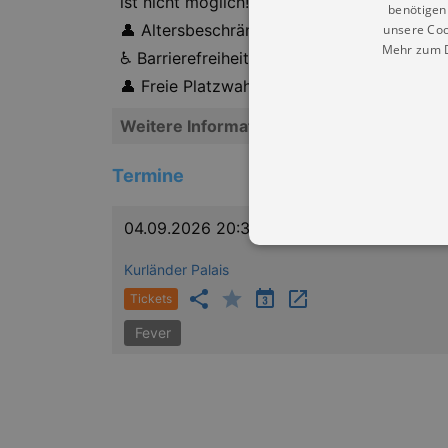
ist nicht möglich!
benötigen 
👤 Altersbeschränkung: Kein Zutritt unter 8
unsere Coo
Mehr zum D
♿ Barrierefreiheit: nicht barrierefrei
👤 Freie Platzwahl bei der Ankunft innerha
Weitere Informationen
Termine
04.09.2026 20:30
Kurländer Palais
Tickets
Essentielle Cookies werden für 
Fever
Cookies funktioniert unsere Webs
Name
Provid
CookieScriptConsent
Cookie
.kultu
dresde