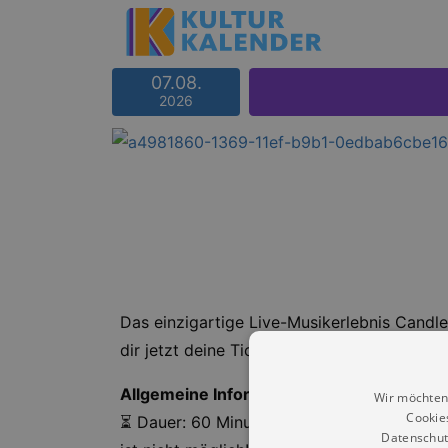
07.08.
2026
Das einzigartige Live-Musikerlebnis Candl
dir jetzt deine Tickets und
erlebe die Musi
Allgemeine Informationen
Wir möchten
Cookie
⏳ Dauer: 60 Minuten. Es ist keine Pause vo
Datenschut