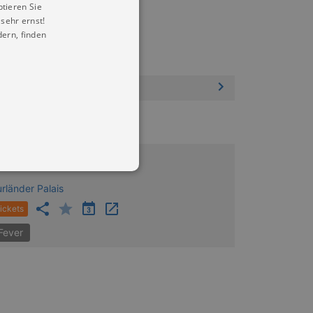
ptieren Sie
wachsenen Person
sehr ernst!
ern, finden
0.10.2026 20:30
rländer Palais
ickets
in Ihren account. Ohne diese
Fever
mber visitor cookie consent
 banner to work properly.