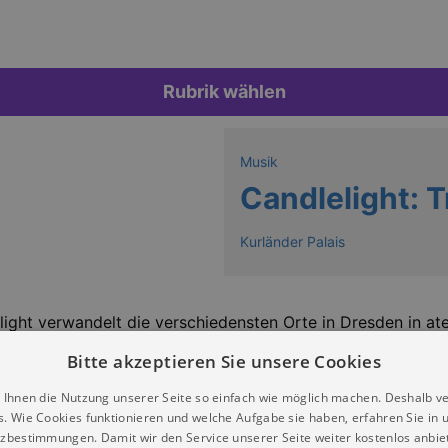
Rubrik wählen
Musik
Candlelight: T
Kurländer Palais
elight verwandelt die verschiedensten Orte in Dresden in a
k von Phil Collins im Schein tausender Kerzen
!
Bitte akzeptieren Sie unsere Cookies
 Ihnen die Nutzung unserer Seite so einfach wie möglich machen. Deshalb v
s. Wie Cookies funktionieren und welche Aufgabe sie haben, erfahren Sie in 
rgesehen. Einlass ist 30 Minuten vor Beginn des Konzerts. 
zbestimmungen. Damit wir den Service unserer Seite weiter kostenlos anbie