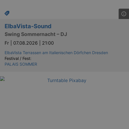
bm_sz
4 h
The Rocket Science
Group LLC
ElbaVista-Sound
.eventim.de
Swing Sommernacht – DJ
axd
www.eventim.de
mo
Fr |
07.08.2026 | 21:00
axd
.theadex.com
mo
ElbaVista Terrassen am Italienischen Dörfchen Dresden
Festival / Fest:
IDE
1 
Google LLC
PALAIS SOMMER
.doubleclick.net
_abck
1 
Akamai Technologies
.eventim.de