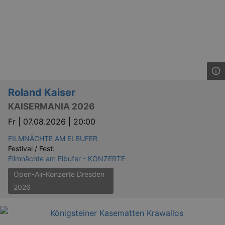
preve
Cross-
Reque
Forge
attack
Roland Kaiser
KAISERMANIA 2026
Lä
Name
Provider / Domain
Fr |
07.08.2026 | 20:00
kulturkalender_dresden_session
www.kulturkalender-
2 h
FILMNÄCHTE AM ELBUFER
dresden.de
Festival / Fest:
_ga
2 
Google LLC
Filmnächte am Elbufer - KONZERTE
.kulturkalender-
dresden.de
Open-Air-Konzerte Dresden
2026