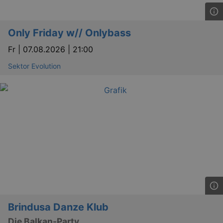
tis
www.eventim.de
mo
tis
.theadex.com
mo
Only Friday w// Onlybass
RXSESSID
.kulturkalender-
Fr |
07.08.2026 | 21:00
dresden.reservix.de
min
OptanonConsent
1 
OneTrust LLC
Sektor Evolution
.reservix.de
Brindusa Danze Klub
Die Balkan-Party