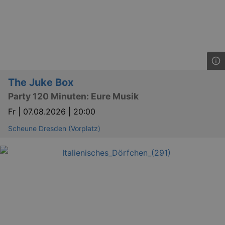
dresden.de
The Juke Box
Party 120 Minuten: Eure Musik
Fr |
07.08.2026 | 20:00
Scheune Dresden (Vorplatz)
_gat
Google LLC
mi
.kulturkalender-
dresden.de