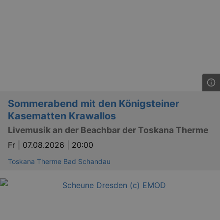
Sommerabend mit den Königsteiner
Kasematten Krawallos
Livemusik an der Beachbar der Toskana Therme
Fr |
07.08.2026 | 20:00
Toskana Therme Bad Schandau
_gid
1 
Google LLC
.kulturkalender-