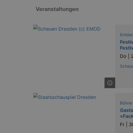
Veranstaltungen
Entde
Festi
Festi
Do |
Scheu
Bühne
Gasts
»Fack
Fr |
3