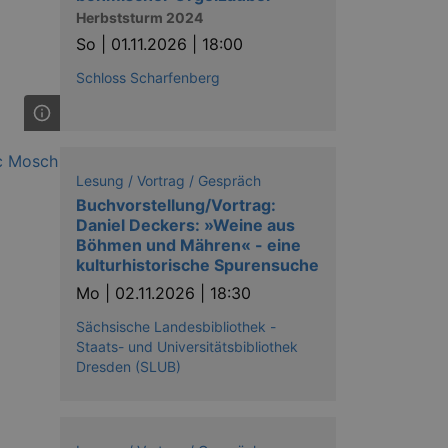
Herbststurm 2024
So |
01.11.2026 | 18:00
Schloss Scharfenberg
ow the end user uses the
ser may have seen before
Lesung / Vortrag / Gespräch
Buchvorstellung/Vortrag:
Daniel Deckers: »Weine aus
Böhmen und Mähren« - eine
kulturhistorische Spurensuche
Mo |
02.11.2026 | 18:30
Sächsische Landesbibliothek -
Staats- und Universitätsbibliothek
solution from OneTrust. It
ookies the site uses and
Dresden (SLUB)
nsent for the use of each
t cookies in each category
onsent is not given. The cookie
urning visitors to the site will
ins no information that can