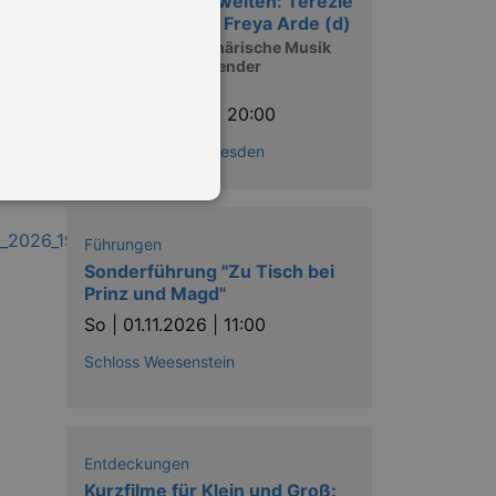
Intensive Klangwelten: Terezie
Kovalová (cz) // Freya Arde (d)
Intensive atmosphärische Musik
zweier herausragender
Musikerinnen
Sa |
31.10.2026 | 20:00
Jazzclub Tonne Dresden
Führungen
Sonderführung "Zu Tisch bei
in Ihren account. Ohne diese
Prinz und Magd"
So |
01.11.2026 | 11:00
Schloss Weesenstein
mber visitor cookie consent
 banner to work properly.
nting Cross-Site Request Forgery
Entdeckungen
Kurzfilme für Klein und Groß: