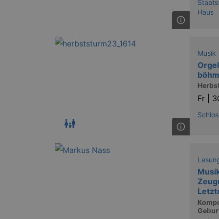
Staats
Haus
Musik
Orgel
böhm
Herbs
Fr |
3
Schlos
Lesung
Musik
Zeugn
Letzt
Kompo
Geburt