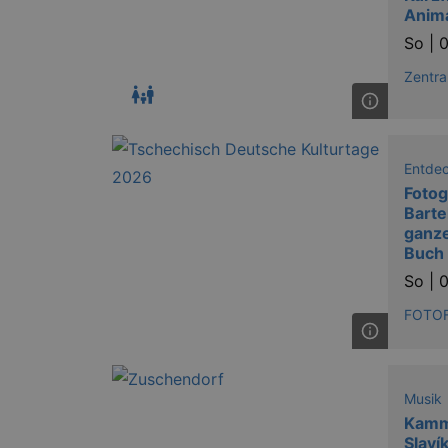
XSRF-TOKEN
stagin
Anim
dresde
So |
0
Zentra
Name
kulturkalender_dresden_sessi
Entde
_ga
Fotog
Barte
ganze
Buch
So |
0
_gid
FOTOF
_gat
Musik
Kamm
bm_sz
Slaví