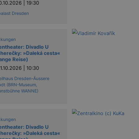
0.10.2026 | 19:30
palast Dresden
ckungen
ntheater: Divadlo U
 herečky: »Daleká cesta«
lange Reise)
1.10.2026 | 10:30
eilhaus Dresden-Äussere
adt (BRN-Museum,
kunstbühne WANNE)
ckungen
ntheater: Divadlo U
 herečky: »Daleká cesta«