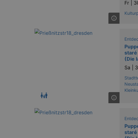
Fr |
3
Kultur
Entde
Puppe
staré
(Die 
Sa |
3
Stadtt
Neust
Klein
Entde
Puppe
staré