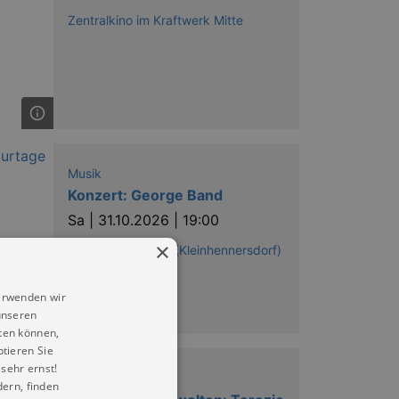
Zentralkino im Kraftwerk Mitte
Musik
Konzert: George Band
Sa |
31.10.2026 | 19:00
×
HEYMANNBAUDE (Kleinhennersdorf)
erwenden wir
unseren
ten können,
ptieren Sie
sehr ernst!
Musik
ern, finden