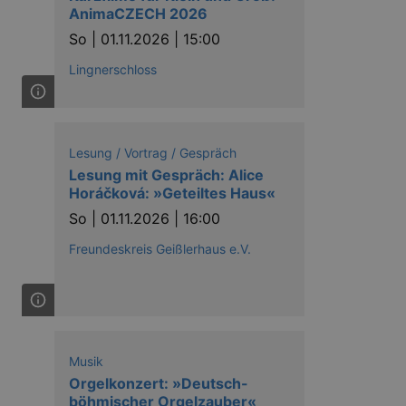
nting Cross-Site Request Forgery
AnimaCZECH 2026
So |
01.11.2026 | 15:00
Lingnerschloss
Lesung / Vortrag / Gespräch
niversal Analytics - which is a
Lesung mit Gespräch: Alice
y used analytics service. This
by assigning a randomly
Horáčková: »Geteiltes Haus«
s included in each page request
ion and campaign data for the
So |
01.11.2026 | 16:00
 expire after 2 years, although
Freundeskreis Geißlerhaus e.V.
niversal Analytics. This
 2017 no information is
nd update a unique value for
niversal Analytics, according
quest rate - limiting the
ires after 10 minutes.
Musik
Orgelkonzert: »Deutsch-
böhmischer Orgelzauber«