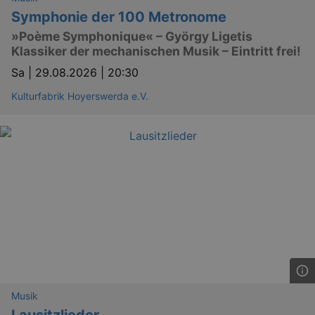
prefer
It is 
Symphonie der 100 Metronome
for Co
Script
»Poème Symphonique« – György Ligetis
cooki
Klassiker der mechanischen Musik – Eintritt frei!
banne
work
Sa |
29.08.2026 | 20:30
proper
XSRF-TOKEN
www.kulturkalender-
2
This c
Kulturfabrik Hoyerswerda e.V.
dresden.de
hours
writte
help w
securi
preve
Cross-
Reque
Forge
attack
XSRF-TOKEN
staging.kulturkalender-
2
This c
dresden.de
hours
writte
help w
securi
preve
Cross-
Reque
Forge
attack
Musik
Lausitzlieder