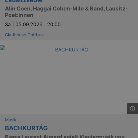
Alin Coen, Haggai Cohen-Milo & Band, Lausitz-
Poet:innen
Sa |
05.09.2026 | 20:00
Lä
Name
Provider / Domain
Gladhouse Cottbus
kulturkalender_dresden_session
www.kulturkalender-
2 h
dresden.de
_ga
2 
Google LLC
.kulturkalender-
dresden.de
Musik
BACHKURTÁG
Pierre Laurent Aimard spielt Klaviermusik von