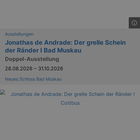
Ausstellungen
_gat_UA-12823294-20
.kulturkalender-
dresden.reservix.de
mi
Jonathas de Andrade: Der grelle Schein
der Ränder I Bad Muskau
Doppel-Ausstellung
28.08.2026
–
31.10.2026
Neues Schloss Bad Muskau