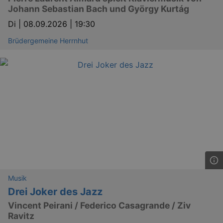
Johann Sebastian Bach und György Kurtág
Di |
08.09.2026 | 19:30
Brüdergemeine Herrnhut
_gid
1 
Google LLC
.kulturkalender-
dresden.de
Musik
Drei Joker des Jazz
Vincent Peirani / Federico Casagrande / Ziv
Ravitz