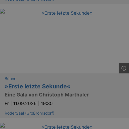
mo
axd
.theadex.com
mo
IDE
1 
Google LLC
.doubleclick.net
Bühne
_abck
1 
Akamai Technologies
.eventim.de
»Erste letzte Sekunde«
tis
www.eventim.de
Eine Gala von Christoph Marthaler
mo
Fr |
11.09.2026 | 19:30
tis
.theadex.com
mo
RöderSaal (Großröhrsdorf)
RXSESSID
.kulturkalender-
dresden.reservix.de
min
OptanonConsent
1 
OneTrust LLC