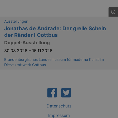
GPS
Google LLC
min
.youtube.com
Ausstellungen
VISITOR_INFO1_LIVE
Google LLC
mo
.youtube.com
Jonathas de Andrade: Der grelle Schein
der Ränder I Cottbus
Doppel-Ausstellung
30.08.2026
–
15.11.2026
Brandenburgisches Landesmuseum für moderne Kunst im
Dieselkraftwerk Cottbus
YSC
Ses
Google LLC
.youtube.com
Datenschutz
kulturkalender_dresden_session
staging.kulturkalender-
2 h
Impressum
dresden.de