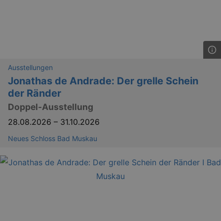
Ausstellungen
Jonathas de Andrade: Der grelle Schein
der Ränder
Doppel-Ausstellung
28.08.2026
–
31.10.2026
Neues Schloss Bad Muskau
_gid
1 
Google LLC
.kulturkalender-
dresden.reservix.de