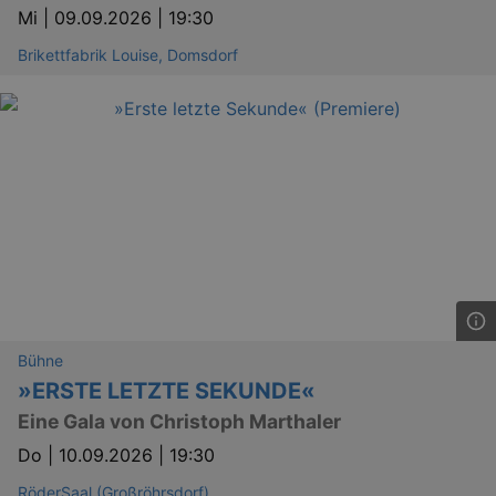
Mi |
09.09.2026 | 19:30
Brikettfabrik Louise, Domsdorf
_gat
Google LLC
mi
.kulturkalender-
dresden.de
Bühne
»ERSTE LETZTE SEKUNDE«
Eine Gala von Christoph Marthaler
bm_sz
4 h
The Rocket Science
Group LLC
Do |
10.09.2026 | 19:30
.eventim.de
axd
www.eventim.de
RöderSaal (Großröhrsdorf)