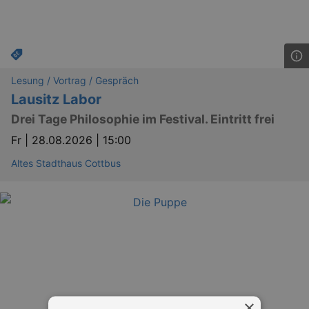
Lesung / Vortrag / Gespräch
Lausitz Labor
Drei Tage Philosophie im Festival. Eintritt frei
Fr |
28.08.2026 | 15:00
Altes Stadthaus Cottbus
×