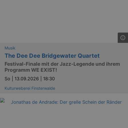
Musik
_ga
2 
Google LLC
.kulturkalender-
The Dee Dee Bridgewater Quartet
dresden.reservix.de
Festival-Finale mit der Jazz-Legende und ihrem
Programm WE EXIST!
So |
13.09.2026 | 18:30
Kulturweberei Finsterwalde