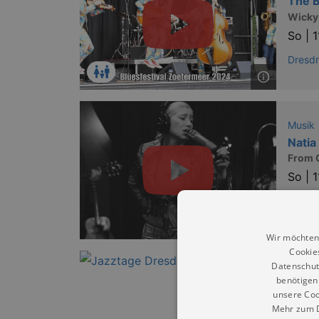
The B
Wicky
So |
1
Dresd
Musik
Natia
From G
So |
1
Dresd
Wir möchten
Cookie
Datenschut
Musik
benötigen 
Jessi
unsere Coo
40 Jah
Mehr zum D