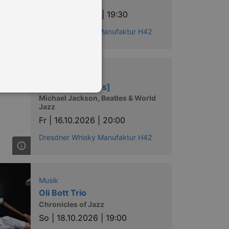
Symphony
Do |
15.10.2026 | 19:30
Dresdner Whisky Manufaktur H42
Musik
Patax [es/cub/us]
Michael Jackson, Beatles & World
Jazz
Fr |
16.10.2026 | 20:00
in Ihren account. Ohne diese
Dresdner Whisky Manufaktur H42
mber visitor cookie consent
Musik
 banner to work properly.
Oli Bott Trio
Chronicles of Jazz
nting Cross-Site Request Forgery
So |
18.10.2026 | 19:00