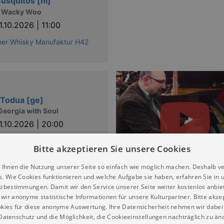
usquitos [nl]
 Wacky Woo
1.10.2026 | 11:00
ner Whisky Manufaktur H42
 Todua [ge]
eorgia with Soul
1.10.2026 | 20:00
ner Whisky Manufaktur H42
Bitte akzeptieren Sie unsere Cookies
 Ihnen die Nutzung unserer Seite so einfach wie möglich machen. Deshalb v
s. Wie Cookies funktionieren und welche Aufgabe sie haben, erfahren Sie in 
zbestimmungen. Damit wir den Service unserer Seite weiter kostenlos anbie
wir anonyme statistische Informationen für unsere Kulturpartner. Bitte akze
ca
kies für diese anonyme Auswertung. Ihre Datensicherheit nehmen wir dabei 
re Spieler
atenschutz und die Möglichkeit, die Cookieeinstellungen nachträglich zu änd