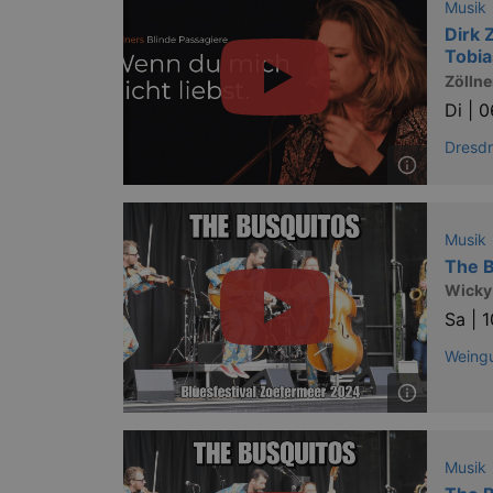
Musik
Dirk Z
Tobia
Zöllne
Di |
0
Dresd
Musik
The B
Wicky
Sa |
1
Weingu
Musik