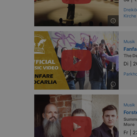
XSRF-TOKEN
stagin
dresde
Dreikö
Kirche
Name
Musik
kulturkalender_dresden_sessi
Fanfa
The De
_ga
Di |
2
Parkho
_gid
Musik
Forst
_gat
Summer
More
bm_sz
Fr |
2