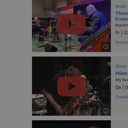
Musik
Thom
Ense
Manfr
Fr |
0
Dresd
Musik
Milan
My fav
Sa |
0
Dresd