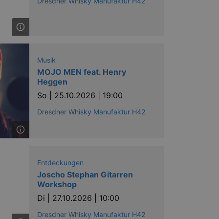
Dresdner Whisky Manufaktur H42
ow the end user uses the
Musik
ser may have seen before
MOJO MEN feat. Henry
Heggen
So |
25.10.2026 | 19:00
Dresdner Whisky Manufaktur H42
Entdeckungen
solution from OneTrust. It
Joscho Stephan Gitarren
ookies the site uses and
Workshop
nsent for the use of each
t cookies in each category
Di |
27.10.2026 | 10:00
onsent is not given. The cookie
urning visitors to the site will
ins no information that can
Dresdner Whisky Manufaktur H42