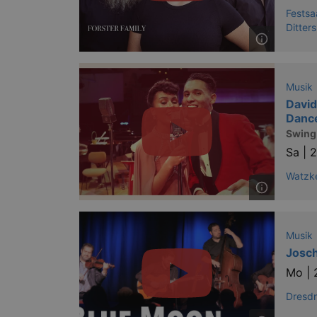
Festsa
axd
Ditter
axd
IDE
Musik
David
Danc
_abck
Swing 
Sa |
2
tis
Watzke
tis
RXSESSID
Musik
OptanonConsent
Josch
Mo |
Dresd