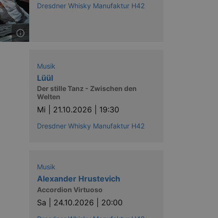
nting Cross-Site Request Forgery
Dresdner Whisky Manufaktur H42
Musik
Lüül
Der stille Tanz - Zwischen den
niversal Analytics - which is a
y used analytics service. This
Welten
by assigning a randomly
Mi |
21.10.2026 | 19:30
s included in each page request
ion and campaign data for the
 expire after 2 years, although
Dresdner Whisky Manufaktur H42
niversal Analytics. This
 2017 no information is
nd update a unique value for
Musik
Alexander Hrustevich
niversal Analytics, according
quest rate - limiting the
Accordion Virtuoso
ires after 10 minutes.
Sa |
24.10.2026 | 20:00