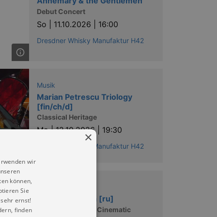
Annemary & the Gentlemen
Debut Concert
So |
11.10.2026 | 16:00
Dresdner Whisky Manufaktur H42
Musik
Marian Petrescu Triology
[fin/ch/d]
Classical Heritage
Mo |
12.10.2026 | 19:30
×
Dresdner Whisky Manufaktur H42
erwenden wir
unseren
ten können,
Musik
ptieren Sie
Natalia Posnova [ru]
sehr ernst!
QUEEN Rhapsody Cinematic
ern, finden