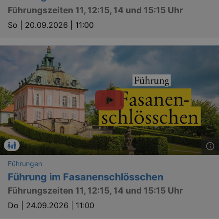
Führungszeiten 11, 12:15, 14 und 15:15 Uhr
So |
20.09.2026 | 11:00
YSC
Ses
Google LLC
.youtube.com
kulturkalender_dresden_session
staging.kulturkalender-
2 h
dresden.de
mobile
.kulturkalender-
1 
dresden.de
PHPSESSID
4 
PHP.net
staging.kulturkalender-
mo
dresden.de
Führungen
Führung im Fasanenschlösschen
Führungszeiten 11, 12:15, 14 und 15:15 Uhr
Do |
24.09.2026 | 11:00