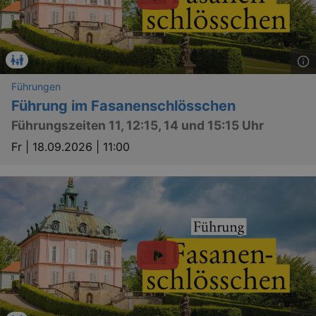
_gid
1 
Google LLC
.kulturkalender-
dresden.reservix.de
Führungen
Führung im Fasanenschlösschen
Führungszeiten 11, 12:15, 14 und 15:15 Uhr
Fr |
18.09.2026 | 11:00
_gat_UA-12823294-20
.kulturkalender-
dresden.reservix.de
mi