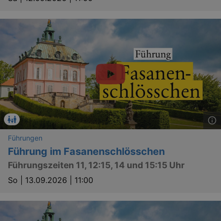
Führungen
Führung im Fasanenschlösschen
Führungszeiten 11, 12:15, 14 und 15:15 Uhr
_ga
2 
Google LLC
.kulturkalender-
So |
13.09.2026 | 11:00
dresden.reservix.de