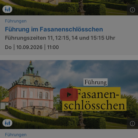
Führungen
Führung im Fasanenschlösschen
bm_sz
4 h
The Rocket Science
Group LLC
Führungszeiten 11, 12:15, 14 und 15:15 Uhr
.eventim.de
Do |
10.09.2026 | 11:00
axd
www.eventim.de
mo
axd
.theadex.com
mo
IDE
1 
Google LLC
.doubleclick.net
Führungen
_abck
1 
Akamai Technologies