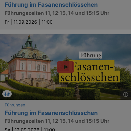
Führung im Fasanenschlösschen
.eventim.de
Führungszeiten 11, 12:15, 14 und 15:15 Uhr
tis
www.eventim.de
mo
Fr |
11.09.2026 | 11:00
tis
.theadex.com
mo
RXSESSID
.kulturkalender-
dresden.reservix.de
min
OptanonConsent
1 
OneTrust LLC
.reservix.de
Führungen
Führung im Fasanenschlösschen
Führungszeiten 11, 12:15, 14 und 15:15 Uhr
Sa |
12.09.2026 | 11:00