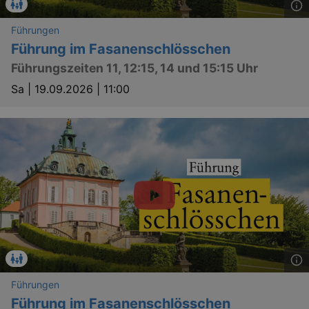
Führungen
Führung im Fasanenschlösschen
Führungszeiten 11, 12:15, 14 und 15:15 Uhr
Sa |
19.09.2026 | 11:00
GPS
Google LLC
min
.youtube.com
VISITOR_INFO1_LIVE
Google LLC
mo
.youtube.com
Führungen
Führung im Fasanenschlösschen