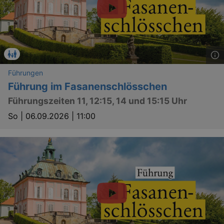
_gid
1 
Google LLC
.kulturkalender-
dresden.de
Führungen
Führung im Fasanenschlösschen
Führungszeiten 11, 12:15, 14 und 15:15 Uhr
So |
06.09.2026 | 11:00
_gat
Google LLC
mi
.kulturkalender-
dresden.de