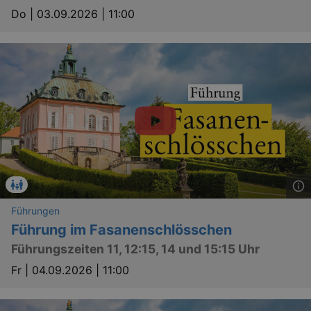
dresden.de
hours
writte
Do |
03.09.2026 | 11:00
help w
securi
preve
Cross-
Reque
Forge
attack
Lä
Name
Provider / Domain
Führungen
kulturkalender_dresden_session
www.kulturkalender-
2 h
dresden.de
Führung im Fasanenschlösschen
_ga
2 
Google LLC
Führungszeiten 11, 12:15, 14 und 15:15 Uhr
.kulturkalender-
dresden.de
Fr |
04.09.2026 | 11:00