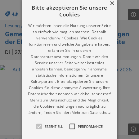
×
Bitte akzeptieren Sie unsere
Cookies
Wir möchten Ihnen die Nutzung unserer Seite
Lesung / Vortrag / Gespräch
so einfach wie möglich machen. Deshalb
Gemeinsam mehr erreichen - Grundlagen
verwenden wir Cookies. Wie Cookies
der Elternbeiratsarbeit für Elternbeiräte
funktionieren und welche Aufgabe sie haben,
erfahren Sie in unseren
Di |
27.10.2026 | 18:30
Datenschutzbestimmungen. Damit wir den
Service unserer Seite weiter kostenlos
anbieten können, benötigen wir anonyme
statistische Informationen für unsere
Kulturpartner. Bitte akzeptieren Sie unsere
Cookies für diese anonyme Auswertung. Ihre
Datensicherheit nehmen wir dabei sehr ernst!
Mehr zum Datenschutz und die Möglichkeit,
die Cookieeinstellungen nachträglich zu
ändern, finden Sie hier:
Mehr zum Datenschutz
ESSENTIELL
PERFORMANCE