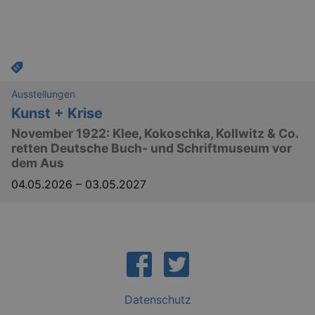
Ausstellungen
_gat
Google LLC
mi
.kulturkalender-
Kunst + Krise
dresden.de
November 1922: Klee, Kokoschka, Kollwitz & Co.
retten Deutsche Buch- und Schriftmuseum vor
dem Aus
04.05.2026
–
03.05.2027
bm_sz
4 h
The Rocket Science
Group LLC
.eventim.de
Datenschutz