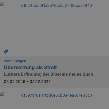
Lä
Name
Provider / Domain
kulturkalender_dresden_session
www.kulturkalender-
2 h
dresden.de
_ga
2 
Google LLC
.kulturkalender-
dresden.de
Ausstellungen
Übersetzung als Streit
Luthers Erfindung der Bibel als neues Buch
05.02.2026
–
04.02.2027