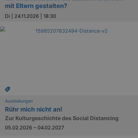
conse
mit Eltern gestalten?
prefer
It is 
for Co
Di |
24.11.2026 | 18:30
Script
cooki
banne
work
proper
XSRF-TOKEN
www.kulturkalender-
2
This c
dresden.de
hours
writte
help w
securi
preve
Cross-
Reque
Forge
attack
XSRF-TOKEN
staging.kulturkalender-
2
This c
dresden.de
hours
writte
help w
securi
Ausstellungen
preve
Rühr mich nicht an!
Cross-
Reque
Zur Kulturgeschichte des Social Distancing
Forge
attack
05.02.2026
–
04.02.2027