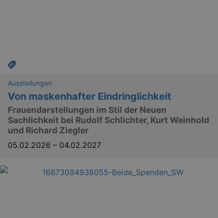
Ausstellungen
Von maskenhafter Eindringlichkeit
Frauendarstellungen im Stil der Neuen
Sachlichkeit bei Rudolf Schlichter, Kurt Weinhold
und Richard Ziegler
05.02.2026
–
04.02.2027
_gid
1 
Google LLC
.kulturkalender-
dresden.de