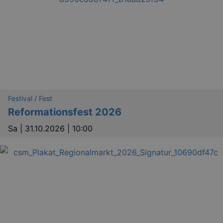
_gat
Google LLC
mi
.kulturkalender-
dresden.de
Festival / Fest
Reformationsfest 2026
Sa |
31.10.2026 | 10:00
bm_sz
4 h
The Rocket Science
Group LLC
.eventim.de
axd
www.eventim.de
mo