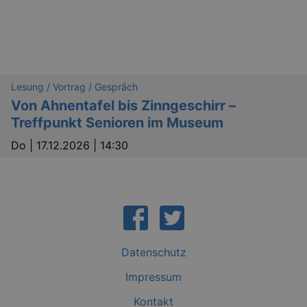
Lesung / Vortrag / Gespräch
Von Ahnentafel bis Zinngeschirr –
Treffpunkt Senioren im Museum
Do |
17.12.2026 | 14:30
_gid
1 
Google LLC
.kulturkalender-
dresden.reservix.de
Datenschutz
Impressum
Kontakt