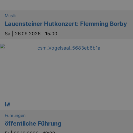
Musik
Lä
Lauensteiner Hutkonzert: Flemming Borby
Name
Provider / Domain
Sa |
26.09.2026 | 15:00
kulturkalender_dresden_session
www.kulturkalender-
2 h
dresden.de
_ga
2 
Google LLC
.kulturkalender-
dresden.de
Führungen
öffentliche Führung