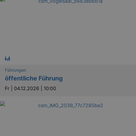
_ga
2 
Google LLC
.kulturkalender-
dresden.reservix.de
Führungen
öffentliche Führung
Fr |
04.12.2026 | 10:00