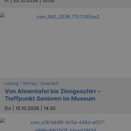
Fr |
02.10.2026 | 10:00
_gid
1 
Google LLC
Lesung / Vortrag / Gespräch
.kulturkalender-
dresden.de
Von Ahnentafel bis Zinngeschirr –
Treffpunkt Senioren im Museum
Do |
15.10.2026 | 14:30