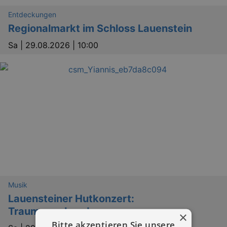
Entdeckungen
Regionalmarkt im Schloss Lauenstein
Sa |
29.08.2026 | 10:00
Musik
Lauensteiner Hutkonzert:
Traumvagabunden
×
Bitte akzeptieren Sie unsere